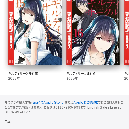
ギルティサークル(15)
ギルティサークル(16)
ギ
2025年
2025年
20
そのほかの購入方法：
お近くのApple Store
、または
Apple製品取扱店
で製品を購入するこ
ともできます。電話による購入、ご相談は0120-993-993まで。English Sales Line at
0120-99-4477.
日本