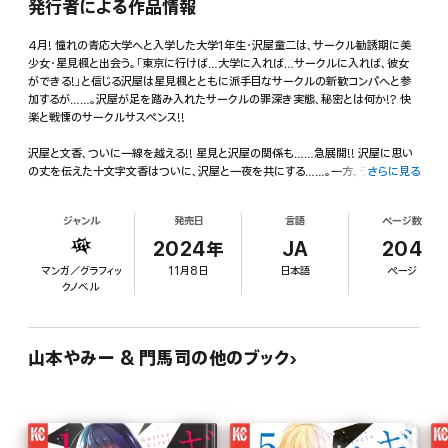
発行者による作品情報
4月! 憧れの青応大学へと入学した大学1年生・沢屋童二は、サークル勧誘期に美
少女・星見楓と出会う。「東京に行けば…大学に入れば…サークルに入れば、彼女
ができる!」と信じる沢屋は星見楓とともに派手目なサークルの新歓コンパへと参
加するが……。沢屋が足を踏み入れたサークルの罪深き実態、秘密とは何か!? 快
楽と戦慄のサークルサスペンス!!
沢屋と文香、ついに一線を越える!! 星見と沢屋の関係も……急展開!! 沢屋に思い
の丈を伝えた十文字文香はついに、沢屋と一夜を共にする……。一方、ラウンジで
さらに見る
働く星見は沢屋を“あの場所”へと誘(いざな)う。星見が秘めていた思いとは……!?
快楽と戦慄のサークルサスペンス!!! 邂逅の第14巻!
ジャンル
発売日
言語
ページ数
2024年
JA
204
マンガ／グラフィッ
11月8日
日本語
ページ
クノベル
山本やみー & 門馬司の他のブック