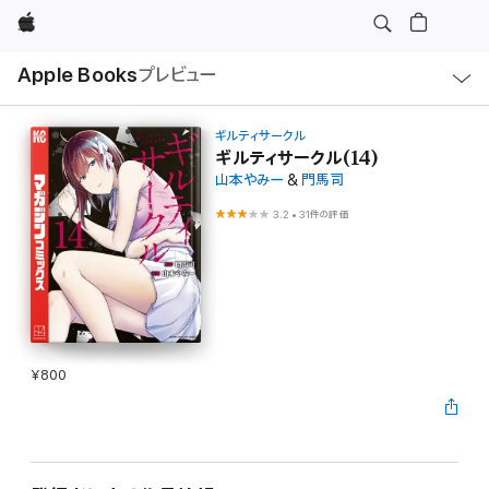
Apple
ロ
Apple Books
プレビュー
ー
カ
ル
ナ
ビ
ギルティサークル
ゲ
ギルティサークル(14)
ー
山本やみー
&
門馬司
シ
ョ
ン
3.2
•
31件の評価
の
メ
ニ
ュ
ー
を
開
く
¥800