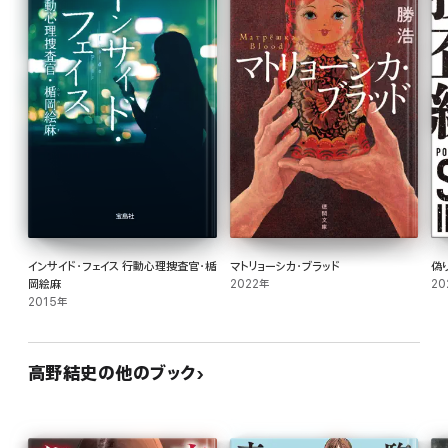
インサイド・フェイス 行動心理捜査官・楯
マトリョーシカ・ブラッド
偽
岡絵麻
2022年
20
2015年
高野結史の他のブック