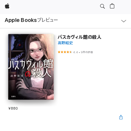
Apple
ロ
Apple Books
プレビュー
ー
カ
ル
ナ
ビ
バスカヴィル館の殺人
ゲ
高野結史
ー
シ
ョ
4.4
•
9件の評価
ン
の
メ
ニ
ュ
ー
を
開
く
¥880