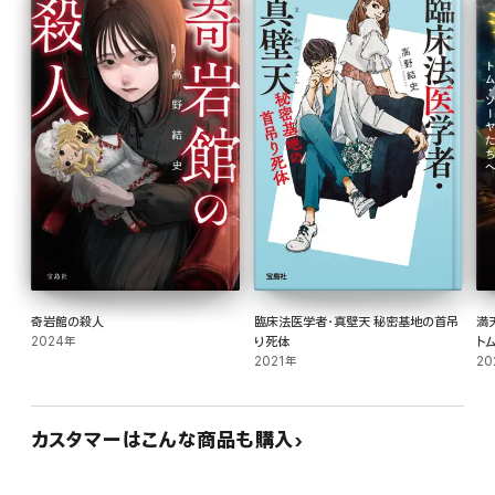
奇岩館の殺人
臨床法医学者・真壁天 秘密基地の首吊
満
2024年
り死体
ト
2021年
20
カスタマーはこんな商品も購入