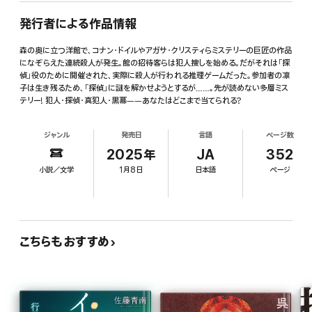
発行者による作品情報
森の奥に立つ洋館で、コナン・ドイルやアガサ・クリスティらミステリーの巨匠の作品
になぞらえた連続殺人が発生。館の招待客らは犯人捜しを始める。だがそれは「探
偵」役のために開催された、実際に殺人が行われる推理ゲームだった。参加者の凛
子は生き残るため、「探偵」に謎を解かせようとするが……。先が読めない多層ミス
テリー! 犯人・探偵・真犯人・黒幕――あなたはどこまで当てられる?
ジャンル
発売日
言語
ページ数
2025年
JA
352
小説／文学
1月8日
日本語
ページ
こちらもおすすめ