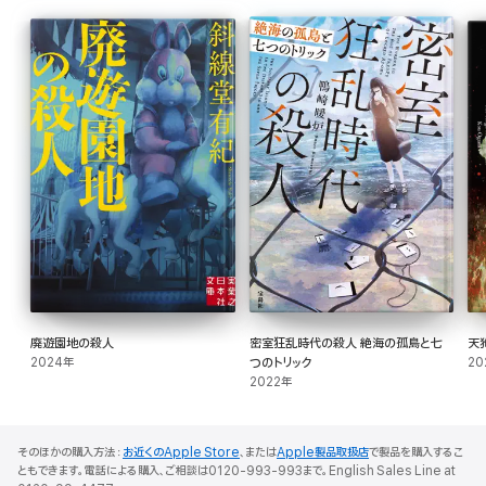
廃遊園地の殺人
密室狂乱時代の殺人 絶海の孤島と七
天
2024年
つのトリック
20
2022年
そのほかの購入方法：
お近くのApple Store
、または
Apple製品取扱店
で製品を購入するこ
ともできます。電話による購入、ご相談は0120-993-993まで。English Sales Line at