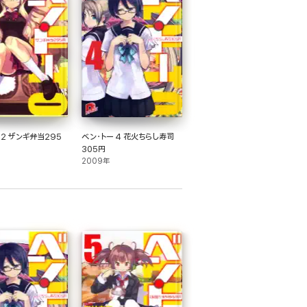
 2 ザンギ弁当295
ベン・トー 4 花火ちらし寿司
305円
2009年