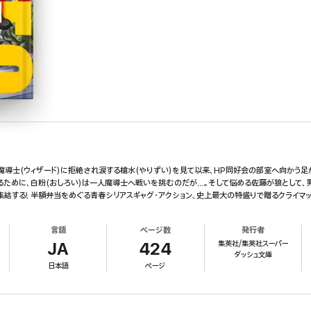
、魔導士(ウィザード)に拒絶され涙する槍水(やりずい)を見て以来、HP同好会の部室へ向かう
ために、白粉(おしろい)は一人魔導士へ戦いを挑むのだが…。そして悩める佐藤が狼として、男
結する! 半額弁当をめぐる青春シリアスギャグ・アクション、史上最大の特盛りで贈るクライマック
言語
ページ数
発行者
集英社/集英社スーパー
JA
424
ダッシュ文庫
日本語
ページ