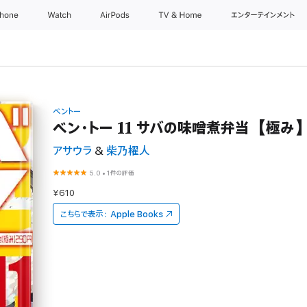
Phone
Watch
AirPods
TV & Home
エンターテインメント
ベントー
ベン・トー 11 サバの味噌煮弁当【極み
アサウラ
&
柴乃櫂人
5.0
•
1件の評価
¥610
こちらで表示：
Apple Books