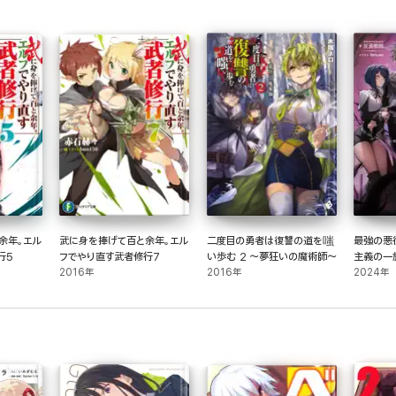
余年。エル
武に身を捧げて百と余年。エル
二度目の勇者は復讐の道を嗤
最強の悪
行5
フでやり直す武者修行7
い歩む 2 ～夢狂いの魔術師～
主義の一
2016年
2016年
世界最強
2024年