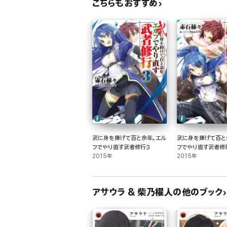
こちらもおすすめ
武に身を捧げて百と余年。エル
武に身を捧げて百と
フでやり直す武者修行3
フでやり直す武者修
2015年
2015年
アサウラ & 柴乃櫂人の他のブック