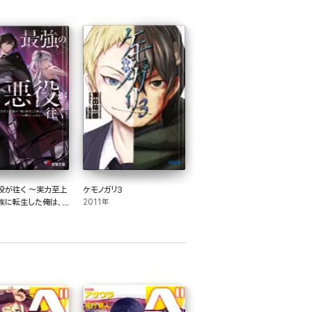
役が往く ～実力至上
ケモノガリ3
族に転生した俺は、
2011年
の剣士へと至る～