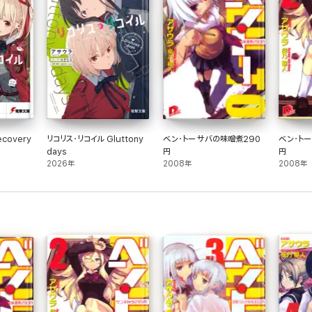
covery
リコリス・リコイル Gluttony
ベン・トー サバの味噌煮290
ベン・トー
days
円
円
2026年
2008年
2008年