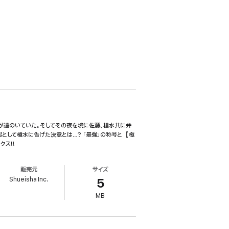
足が遠のいていた。そしてその夜を境に佐藤、槍水共に弁
として槍水に告げた決意とは…? 「最強」の称号と【極
ス!!
販売元
サイズ
Shueisha Inc.
5
MB