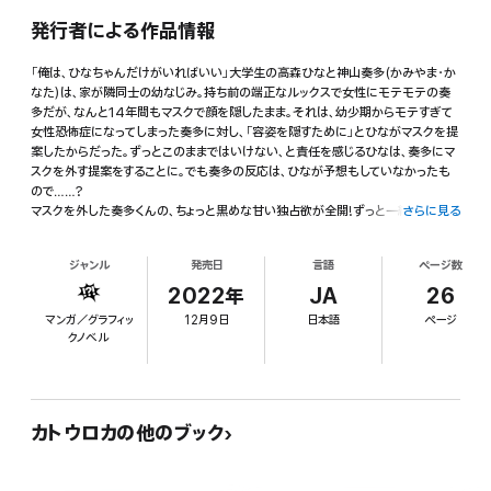
発行者による作品情報
「俺は、ひなちゃんだけがいればいい」大学生の高森ひなと神山奏多(かみやま・か
なた)は、家が隣同士の幼なじみ。持ち前の端正なルックスで女性にモテモテの奏
多だが、なんと14年間もマスクで顔を隠したまま。それは、幼少期からモテすぎて
女性恐怖症になってしまった奏多に対し、「容姿を隠すために」とひながマスクを提
案したからだった。ずっとこのままではいけない、と責任を感じるひなは、奏多にマ
スクを外す提案をすることに。でも奏多の反応は、ひなが予想もしていなかったも
ので……?
マスクを外した奏多くんの、ちょっと黒めな甘い独占欲が全開!ずっと一緒にいた幼
さらに見る
なじみ同士の、可愛くてピュアなむずキュンラブ!
ジャンル
発売日
言語
ページ数
2022年
JA
26
マンガ／グラフィッ
12月9日
日本語
ページ
クノベル
カトウロカの他のブック