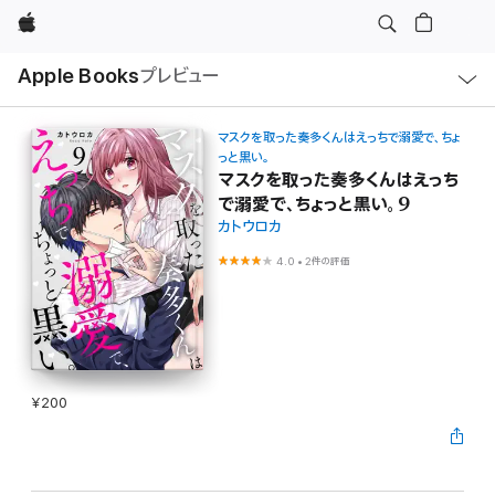
Apple
ロ
Apple Books
プレビュー
ー
カ
ル
ナ
ビ
マスクを取った奏多くんはえっちで溺愛で、ちょ
ゲ
っと黒い。
ー
マスクを取った奏多くんはえっち
シ
ョ
で溺愛で、ちょっと黒い。9
ン
カトウロカ
の
メ
ニ
4.0
•
2件の評価
ュ
ー
を
開
く
¥200