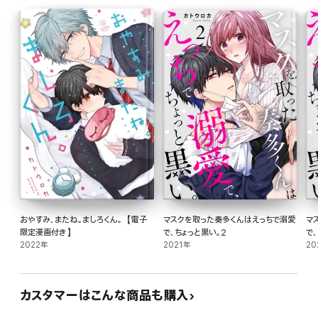
おやすみ、またね。ましろくん。【電子
マスクを取った奏多くんはえっちで溺愛
マ
限定漫画付き】
で、ちょっと黒い。2
で
2022年
2021年
20
カスタマーはこんな商品も購入