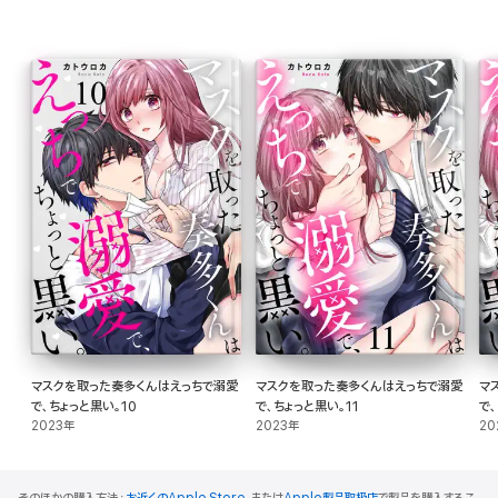
マスクを取った奏多くんはえっちで溺愛
マスクを取った奏多くんはえっちで溺愛
マ
で、ちょっと黒い。10
で、ちょっと黒い。11
で
2023年
2023年
20
そのほかの購入方法：
お近くのApple Store
、または
Apple製品取扱店
で製品を購入するこ