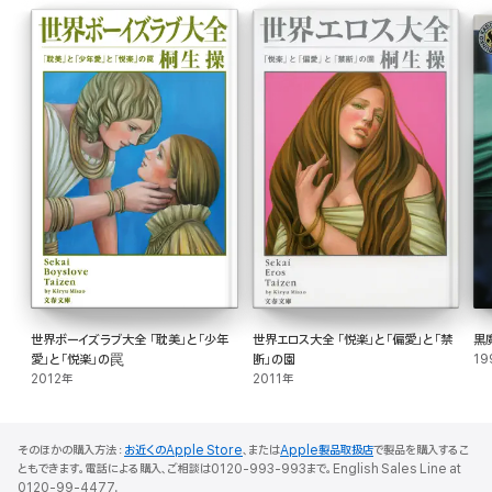
世界ボーイズラブ大全 「耽美」と「少年
世界エロス大全 「悦楽」と「偏愛」と「禁
黒
愛」と「悦楽」の罠
断」の園
19
2012年
2011年
そのほかの購入方法：
お近くのApple Store
、または
Apple製品取扱店
で製品を購入するこ
ともできます。電話による購入、ご相談は0120-993-993まで。English Sales Line at
0120-99-4477.