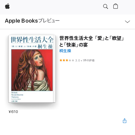
Apple
ロ
Apple Books
プレビュー
ー
カ
ル
ナ
ビ
世界性生活大全 「愛」と「欲望」
ゲ
と「快楽」の宴
ー
シ
桐生操
ョ
ン
3.0
•
1件の評価
の
メ
ニ
ュ
ー
を
開
く
¥610