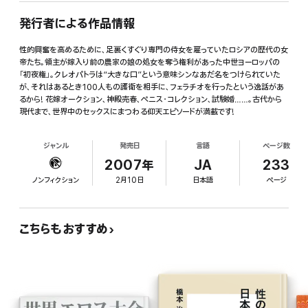
発行者による作品情報
性的興奮を高めるために、足裏くすぐり専門の侍女を雇っていたロシアの歴代の女
帝たち。領主が嫁入り前の農家の娘の処女を奪う権利があった中世ヨーロッパの
「初夜権」。クレオパトラは“大きな口”という意味シンなあだ名をつけられていた
が、それはあるとき100人もの護衛を相手に、フェラチオを行ったという逸話があ
るから! 花嫁オークション、神殿売春、ペニス・コレクション、試験婚……。古代から
現代まで、世界中のセックスにまつわる仰天エピソードが満載です!
ジャンル
発売日
言語
ページ数
2007年
JA
233
ノンフィクション
2月10日
日本語
ページ
こちらもおすすめ