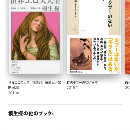
世界エロス大全 「悦楽」と「偏愛」と「禁
性のタブーのない日本
自
断」の園
2015年
20
2011年
桐生操の他のブック