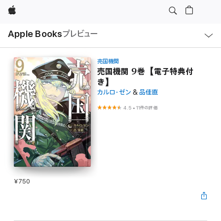
Apple
ロ
Apple Books
プレビュー
ー
カ
ル
ナ
ビ
売国機関
ゲ
売国機関 9巻【電子特典付
ー
き】
シ
ョ
カルロ・ゼン
&
品佳直
ン
の
4.5
•
11件の評価
メ
ニ
ュ
ー
を
開
く
¥750