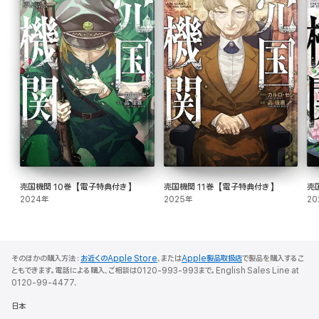
売国機関 10巻【電子特典付き】
売国機関 11巻【電子特典付き】
売
2024年
2025年
20
そのほかの購入方法：
お近くのApple Store
、または
Apple製品取扱店
で製品を購入するこ
ともできます。電話による購入、ご相談は0120-993-993まで。English Sales Line at
0120-99-4477.
日本