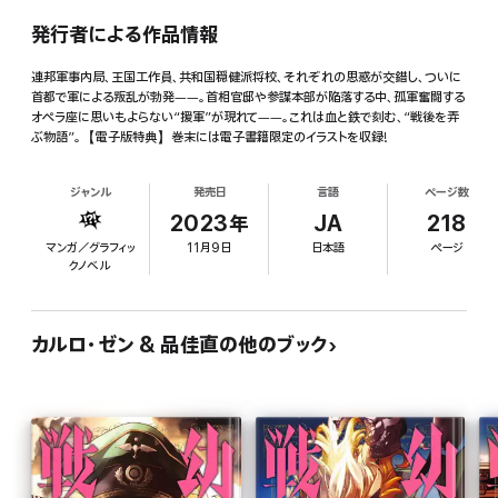
発行者による作品情報
連邦軍事内局、王国工作員、共和国穏健派将校、それぞれの思惑が交錯し、ついに
首都で軍による叛乱が勃発――。首相官邸や参謀本部が陥落する中、孤軍奮闘する
オペラ座に思いもよらない“援軍”が現れて――。これは血と鉄で刻む、“戦後を弄
ぶ物語”。【電子版特典】巻末には電子書籍限定のイラストを収録!
ジャンル
発売日
言語
ページ数
2023年
JA
218
マンガ／グラフィッ
11月9日
日本語
ページ
クノベル
カルロ・ゼン & 品佳直の他のブック