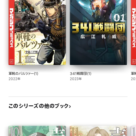
軍靴のバルツァー(1)
341戦闘団(1)
軍
2022年
2023年
20
このシリーズの他のブック