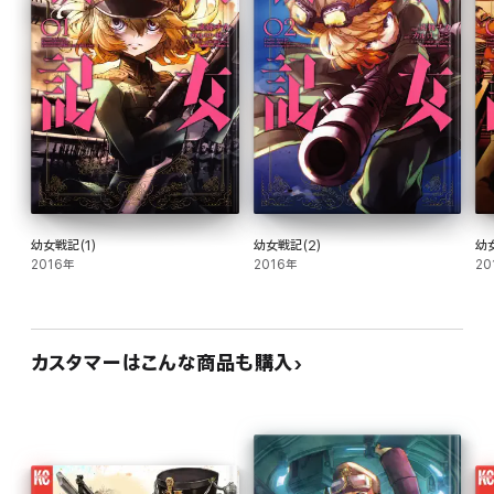
幼女戦記(1)
幼女戦記(2)
幼
2016年
2016年
20
カスタマーはこんな商品も購入