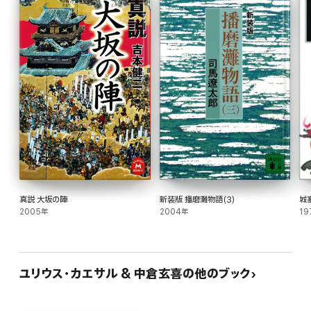
真説 大坂の陣
新装版 播磨灘物語(3)
城
2005年
2004年
19
ユリウス・カエサル & 中倉玄喜の他のブック