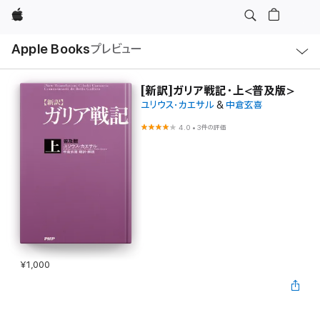
Apple
ロ
Apple Books
プレビュー
ー
カ
ル
ナ
ビ
[新訳]ガリア戦記・上<普及版>
ゲ
ユリウス・カエサル
&
中倉玄喜
ー
シ
ョ
4.0
•
3件の評価
ン
の
メ
ニ
ュ
ー
を
開
く
¥1,000