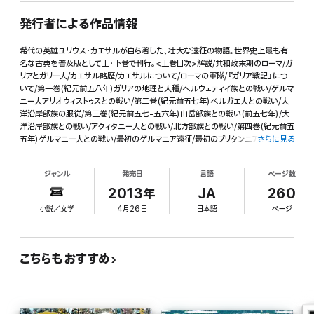
発行者による作品情報
希代の英雄ユリウス・カエサルが自ら著した、壮大な遠征の物語。世界史上最も有
名な古典を普及版として上・下巻で刊行。<上巻目次>解説/共和政末期のローマ/ガ
リアとガリー人/カエサル略歴/カエサルについて/ローマの軍隊/『ガリア戦記』につ
いて/第一巻(紀元前五八年)ガリアの地理と人種/ヘルウェティイ族との戦い/ゲルマ
ニー人アリオウィストゥスとの戦い/第二巻(紀元前五七年)ベルガエ人との戦い/大
洋沿岸部族の服従/第三巻(紀元前五七-五六年)山岳部族との戦い(前五七年)/大
洋沿岸部族との戦い/アクィタニー人との戦い/北方部族との戦い/第四巻(紀元前五
五年)ゲルマニー人との戦い/最初のゲルマニア遠征/最初のブリタンニア遠征/北方
さらに見る
部族との戦い
ジャンル
発売日
言語
ページ数
2013年
JA
260
小説／文学
4月26日
日本語
ページ
こちらもおすすめ