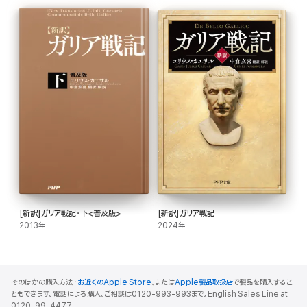
[新訳]ガリア戦記・下<普及版>
[新訳]ガリア戦記
2013年
2024年
そのほかの購入方法：
お近くのApple Store
、または
Apple製品取扱店
で製品を購入するこ
ともできます。電話による購入、ご相談は0120-993-993まで。English Sales Line at
0120-99-4477.