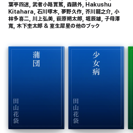
葉亭四迷, 武者小路實篤, 森鷗外, Hakushu
Kitahara, 石川啄木, 夢野久作, 芥川龍之介, 小
林多喜二, 川上弘美, 萩原朔太郎, 堀辰雄, 子母澤
寬, 木下杢太郎 & 室生犀星の他のブック