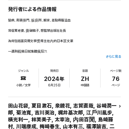
発行者による作品情報
裝病、用頭捶門、躲廁所、搬家、差點得腦溢血
寫信罵老婆、撕破稿子、想監禁出版社社長
為何包括諾貝爾文學獎得主在內的日本眾文豪
一遇到截稿日就集體瘋狂?!
さらに見る
「剛寫好的稿子被我家的猴子咬爛了」
ジャンル
発売日
言語
ページ数
「手癢卻一行文章也寫不出來,這自然是我的筆要負起責任」
2024年
ZH
76
小説／文学
6月25日
中国語
ページ
「寫什麼稿,四處向朋友借錢更符合我的個性」
「不如化為植物吧」
田山花袋, 夏目漱石, 泉鏡花, 志賀直哉, 谷崎潤一
郎, 菊池寬, 吉川英治, 梶井基次郎, 江戶川亂步,
事實上文豪們身心無虞,拖稿信寫得認真幽默又好看,
橫光利一, 林芙美子, 太宰治, 內田百閒, 島崎藤
但那枝筆再流暢,就是寫不出稿子。
村, 川端康成, 梅崎春生, 山本有三, 福澤諭吉, 二