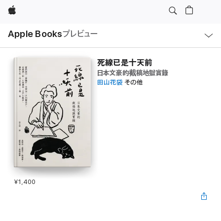
Apple
ロ
Apple Books
プレビュー
ー
カ
ル
ナ
ビ
死線已是十天前
ゲ
日本文豪的截稿地獄實錄
ー
シ
田山花袋
その他
ョ
ン
の
メ
ニ
ュ
ー
を
開
く
¥1,400