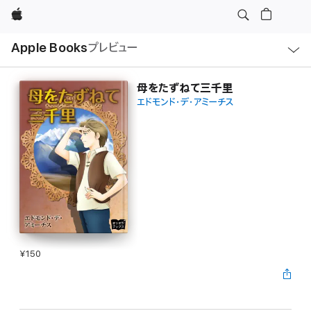
Apple
ロ
Apple Books
プレビュー
ー
カ
ル
ナ
ビ
母をたずねて三千里
ゲ
エドモンド・デ・アミーチス
ー
シ
ョ
ン
の
メ
ニ
ュ
ー
を
開
く
¥150