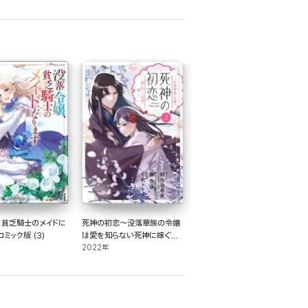
、貧乏騎士のメイドに
死神の初恋～没落華族の令嬢
コミック版 (3)
は愛を知らない死神に嫁ぐ～
(2)
2022年