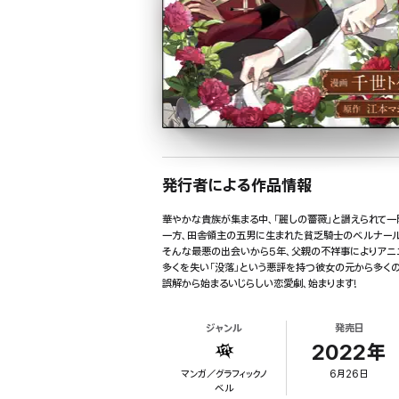
発行者による作品情報
華やかな貴族が集まる中、「麗しの薔薇」と讃えられて
一方、田舎領主の五男に生まれた貧乏騎士のベルナール
そんな最悪の出会いから5年、父親の不祥事によりアニ
多くを失い「没落」という悪評を持つ彼女の元から多く
誤解から始まるいじらしい恋愛劇、始まります!
ジャンル
発売日
2022年
マンガ／グラフィックノ
6月26日
ベル