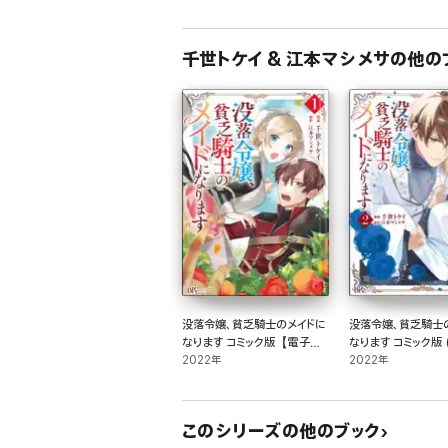
千世トケイ & 江本マシメサの他の
没落令嬢、貧乏騎士のメイドに
没落令嬢、貧乏騎士
なります コミック版【電子限
なります コミック版 (
定かきおろし漫画付】 (1)
2022年
2022年
このシリーズの他のブック