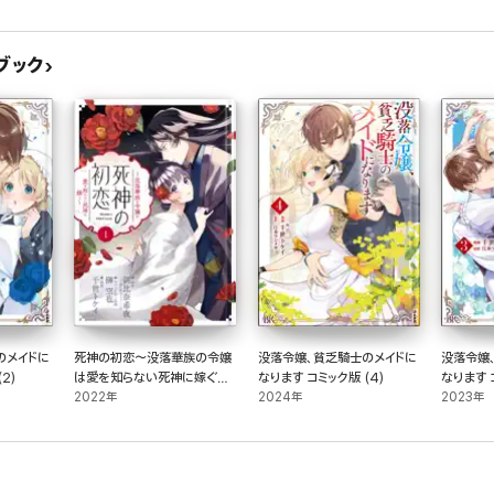
ブック
のメイドに
死神の初恋～没落華族の令嬢
没落令嬢、貧乏騎士のメイドに
没落令嬢
2)
は愛を知らない死神に嫁ぐ～
なります コミック版 (4)
なります 
(1)
2022年
2024年
2023年