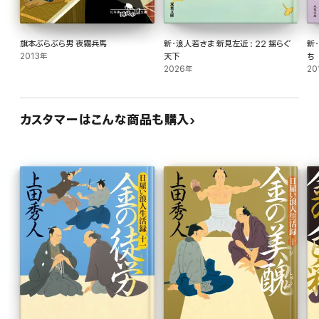
旗本ぶらぶら男 夜霧兵馬
新・浪人若さま 新見左近 : 22 揺らぐ
新
2013年
天下
ち
2026年
20
カスタマーはこんな商品も購入