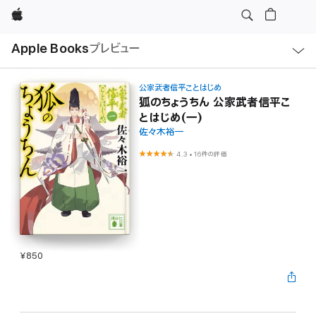
Apple
ロ
Apple Books
プレビュー
ー
カ
ル
ナ
ビ
公家武者信平ことはじめ
ゲ
狐のちょうちん 公家武者信平こ
ー
とはじめ(一)
シ
ョ
佐々木裕一
ン
の
4.3
•
16件の評価
メ
ニ
ュ
ー
を
開
く
¥850