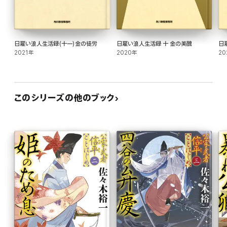
日雇い浪人生活録(十一)金の徒労
日雇い浪人生活録 十 金の美醜
日
2021年
2020年
20
このシリーズの他のブック