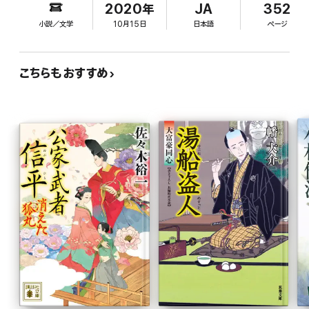
50石取り。それでも出家して僧侶になるよりはいいと、自由に
2020年
JA
352
市中を歩き回れることを喜ぶ姿がすがすがしい。気品にあふ
小説／文学
10月15日
日本語
ページ
れながらも、庶民とも気軽に交わる親しみやすさ。そして、数々
の難事件を解決する洞察力と剣の腕前も兼ね備えるという完
全無欠のスーパーヒーロー。2011年から続く人気シリーズを
こちらもおすすめ
大幅加筆。第1話の15歳から、たちまち成長していく信平の姿
を追いながら、あっという間に読み終わり、すぐに続きが読み
たくなる。