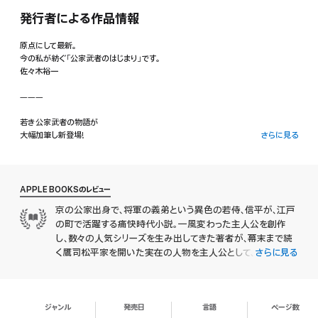
発行者による作品情報
原点にして最新。
今の私が紡ぐ「公家武者のはじまり」です。
佐々木裕一
―――
若き公家武者の物語が
大幅加筆し新登場!
さらに見る
―――
十五歳の公家・信平は仏門に入ることを嫌い、
APPLE BOOKSのレビュー
将軍・家光の正室である姉の孝子を頼って江戸に出た。
京の公家出身で、将軍の義弟という異色の若侍、信平が、江戸
の町で活躍する痛快時代小説。一風変わった主人公を創作
五十石の貧乏旗本暮らしを始めた信平は、
清き心と秘剣の腕で、江戸を大きく揺り動かしていく。
し、数々の人気シリーズを生み出してきた著者が、幕末まで続
く鷹司松平家を開いた実在の人物を主人公として、エンターテ
さらに見る
公家から名門・鷹司松平家を立ち上げた実在の傑人を描く大人気シリーズ、
インメントに昇華させた。詳細な江戸の町の描写が臨場感た
その始まりの物語が大幅に加筆し登場!
っぷりで、切れ長の目に細身の美男子が、公家の狩衣姿で江戸
の町を歩いているさまから引き込まれる。京の名門の庶子と
ジャンル
発売日
言語
ページ数
して生まれながらも、幕府の直臣である旗本としては最下層の