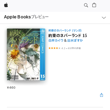
Apple
ロ
Apple Books
プレビュー
ー
カ
ル
ナ
ビ
約束のネバーランド (マンガ)
ゲ
約束のネバーランド 15
ー
白井カイウ
&
出水ぽすか
シ
ョ
ン
4.2
•
491件の評価
の
メ
ニ
ュ
ー
を
開
く
¥460