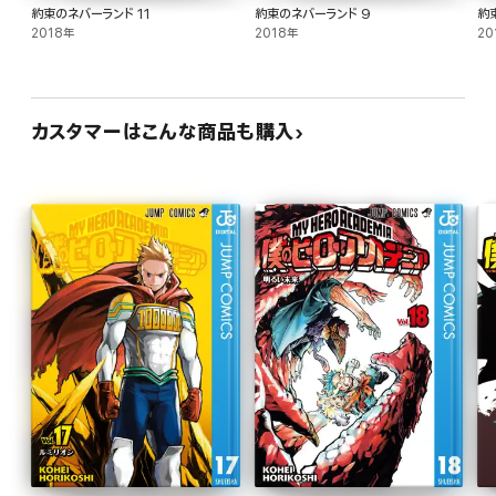
約束のネバーランド 11
約束のネバーランド 9
約
2018年
2018年
20
カスタマーはこんな商品も購入