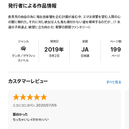
発行者による作品情報
食用児の自由の為に鬼社会崩壊を企む計画が進む中、エマは復讐を望む人間の心
の闇に触れた。それに対し彼女は人も鬼も傷付かない道を模索するのだが…!? 永
遠の子供達よ、絶望に立ち向かえ! 衝撃の脱獄ファンタジー!!
ジャンル
発売日
言語
ページ数
2019年
JA
199
マンガ／グラフィッ
8月2日
日本語
ページ
クノベル
カスタマーレビュー
すべて見る
ニコニコニコバン
、
2020/07/05
面白かった
ちっちゃいレイがかわいい