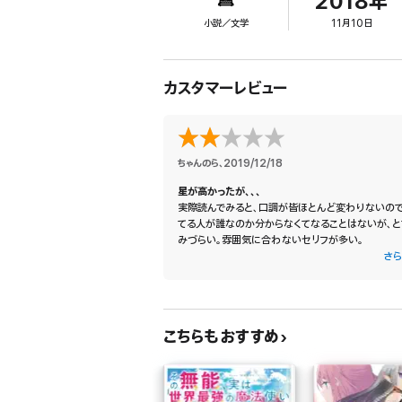
2018年
千里の道を一足飛び! 最強モノづくりファンタジー!
小説／文学
11月10日
カスタマーレビュー
ちゃんのら
、
2019/12/18
星が高かったが、、、
実際読んでみると、口調が皆ほとんど変わりないの
てる人が誰なのか分からなくてなることはないが、と
みづらい。雰囲気に合わないセリフが多い。
さら
あとは、やりすぎ感が強くて最初は面白いかなって思
よくわからない感じになってくる。
こちらもおすすめ