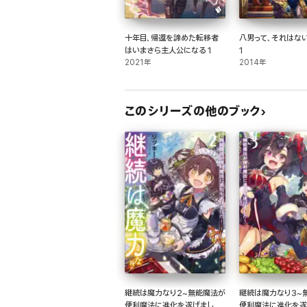
十年目、帰還を諦めた転移者
八男って、それはない
はいまさら主人公になる 1
1
2021年
2014年
このシリーズの他のブック
継続は魔力なり2~無能魔法が
継続は魔力なり3~
便利魔法に進化を遂げました
便利魔法に進化を遂