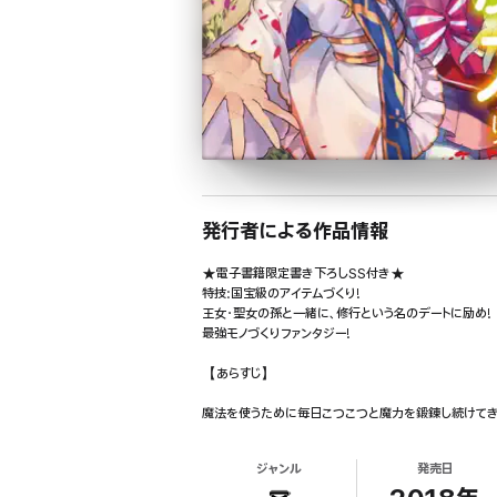
発行者による作品情報
★電子書籍限定書き下ろしSS付き★
特技:国宝級のアイテムづくり!
王女・聖女の孫と一緒に、修行という名のデートに励め!
最強モノづくりファンタジー!
【あらすじ】
魔法を使うために毎日こつこつと魔力を鍛錬し続けてき
しかしレオンスは桁外れの魔力と運を駆使して、『創造魔
女シェリアや聖女の孫リアーナにプレゼントしたり、二人
ジャンル
発売日
そんなレオンスに訪れた、ある試練。さらに帝国の平和