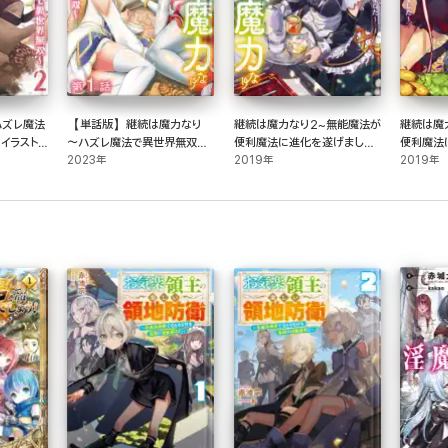
ハズレ魔法
【単話版】継続は魔力なり
継続は魔力なり2~無能魔法が
継続は魔
イラスト
～ハズレ魔法で異世界無双～
便利魔法に進化を遂げました
便利魔法
第1話
2023年
~【電子書籍限定書き下ろし
2019年
~【電子
2019年
SS付き】
SS付き