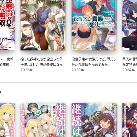
 ~二度転
拾った奴隷たちが旅立って早
没落予定の貴族だけど、暇だっ
閃光の冒険
00年後の
十年、なぜか俺が伝説になって
たから魔法を極めてみた
限定特典
いた【電子書籍限定書き下ろ
2023年
4【電子書籍限定書き下ろし
2020年
2024年
しSS付き】
SS付き】