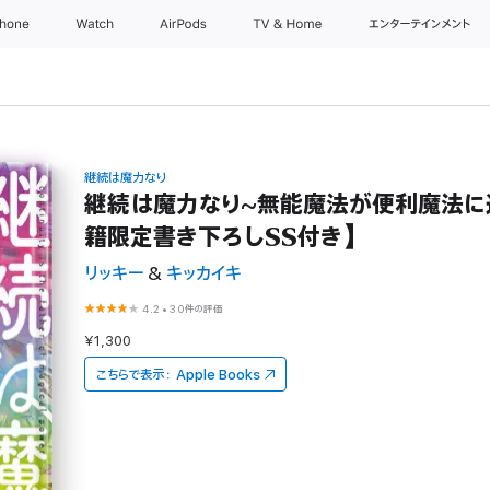
Phone
Watch
AirPods
TV & Home
エンターテインメント
継続は魔力なり
継続は魔力なり~無能魔法が便利魔法に
籍限定書き下ろしSS付き】
リッキー
&
キッカイキ
4.2
•
30件の評価
¥1,300
こちらで表示：
Apple Books