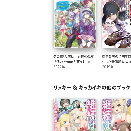
その無能、実は世界最強の魔
落第賢者の学院無双
法使い ～無能と蔑まれ、貴族
生した最強賢者、4
家から追い出されたが、ギフト
2022年
世界を魔剣で無双~
2019年
《転生者》が覚醒して前世の
能力が蘇った～
リッキー & キッカイキの他のブック