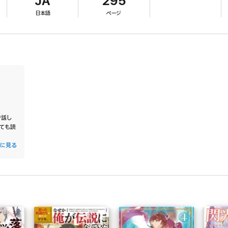
JA
295
日本語
ページ
で話し
ても読
に見る
ったが