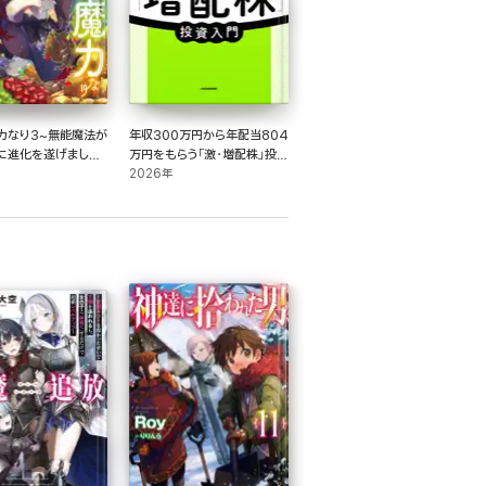
力なり3~無能魔法が
年収300万円から年配当804
に進化を遂げました
万円をもらう「激・増配株」投資
書籍限定書き下ろし
入門
2026年
】