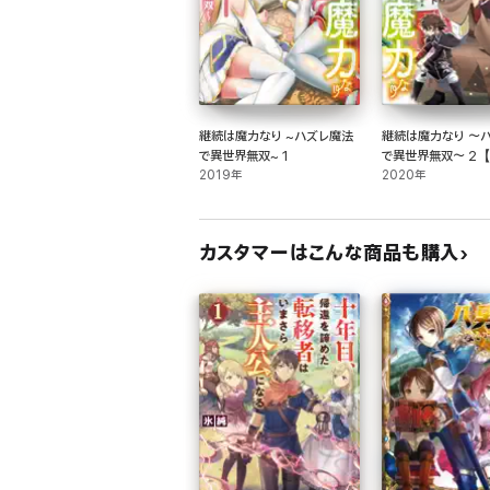
継続は魔力なり ~ハズレ魔法
継続は魔力なり ～
で異世界無双~ 1
で異世界無双～ 2【
2019年
特典付き】
2020年
カスタマーはこんな商品も購入