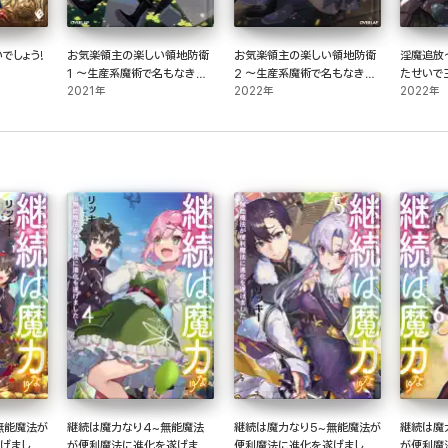
でしょう!
お気楽領主の楽しい領地防衛
お気楽領主の楽しい領地防衛
淫魔追放
1 ～生産系魔術で名もなき村
2 ～生産系魔術で名もなき村
たせいで
を最強の城塞都市に～
2021年
を最強の城塞都市に～
2022年
女の子と
2022年
超絶レベ
無能魔法が
継続は魔力なり4~無能魔法
継続は魔力なり5~無能魔法が
継続は魔
げました
が便利魔法に進化を遂げまし
便利魔法に進化を遂げました
が便利魔