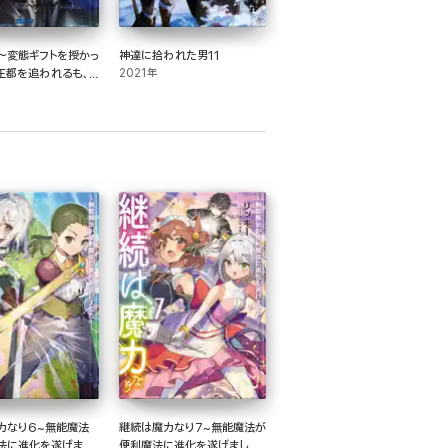
～変態ギフトを授かっ
神達に拾われた男11
王都を追われるも、
2021年
”仲良く”するだけで
ルアップ～
力なり6~無能魔法
継続は魔力なり7~無能魔法が
法に進化を遂げまし
便利魔法に進化を遂げました