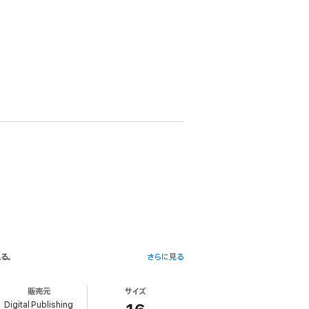
る。
さらに見る
ょっと変わった(?)便利アイテムを次々と生み出し、王
販売元
サイズ
Digital Publishing