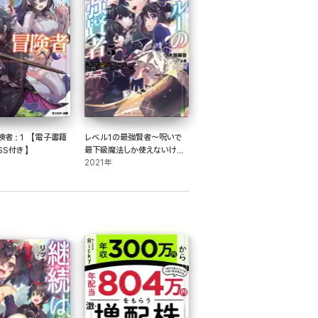
者 : 1 【電子書籍
レベル1の最強賢者～呪いで
SS付き】
最下級魔法しか使えないけど、
神の勘違いで無限の魔力を手
2021年
に入れ最強に～(ブレイブ文
庫)5