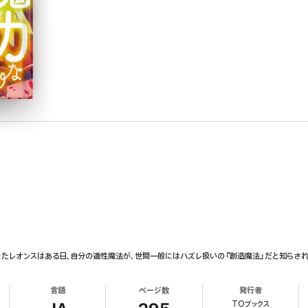
たレオンスはある日、自分の適性魔法が、世間一般にはハズレ扱いの『創造魔法』だと知らされ
法』を最強のアイテムを生み出す便利魔法へと進化させる。会話できるドMの魔剣など、数々のち
となんだかいい雰囲気になったり。
言語
ページ数
発行者
を脅かす謎の組織『忍び屋』も暗躍を初めて――!?
TOブックス