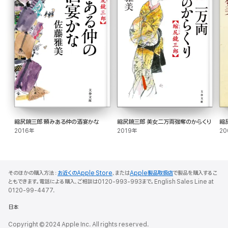
縮尻鏡三郎 頼みある仲の酒宴かな
縮尻鏡三郎 美女二万両強奪のからくり
縮
2016年
2019年
20
そのほかの購入方法：
お近くのApple Store
、または
Apple製品取扱店
で製品を購入するこ
ともできます。電話による購入、ご相談は0120-993-993まで。English Sales Line at
0120-99-4477.
日本
Copyright © 2024 Apple Inc. All rights reserved.