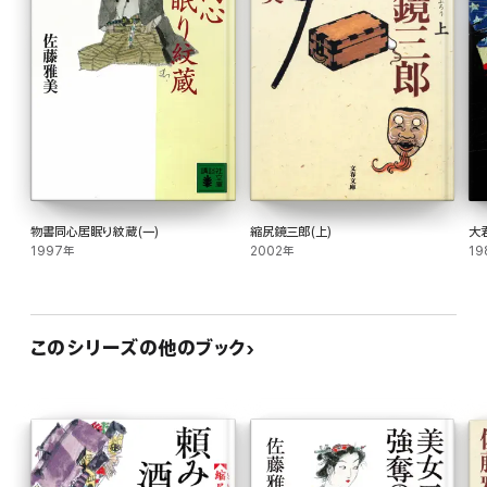
物書同心居眠り紋蔵(一)
縮尻鏡三郎(上)
大
1997年
2002年
19
このシリーズの他のブック