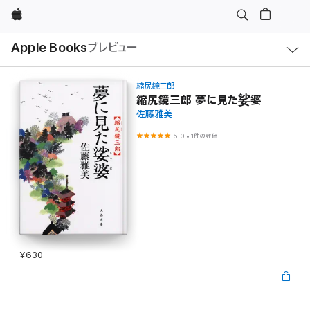
Apple
ロ
Apple Books
プレビュー
ー
カ
ル
ナ
ビ
縮尻鏡三郎
ゲ
縮尻鏡三郎 夢に見た娑婆
ー
佐藤雅美
シ
ョ
ン
5.0
•
1件の評価
の
メ
ニ
ュ
ー
を
開
く
¥630