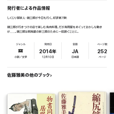
発行者による作品情報
しくじり御家人・鏡三郎が今日も行く。好評第7弾!
鏡三郎が行きつけの店で楽しむ鳥肉料理。だが鳥問屋をめぐっておかしな動き
が……。鏡三郎は飼鳥屋の新三郎のために一肌脱ぐことに。
ジャンル
発売日
言語
ページ数
2014年
JA
252
小説／文学
12月10日
日本語
ページ
佐藤雅美の他のブック