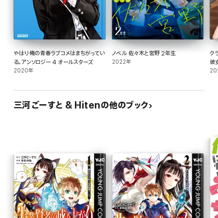
やはり俺の青春ラブコメはまちがってい
ノベル 佐々木と宮野 2年生
ク
る。アンソロジー 4 オールスターズ
2022年
彼
2020年
20
三河ごーすと & Hitenの他のブック