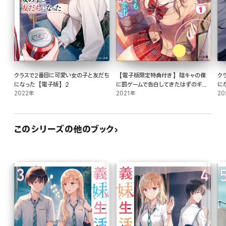
クラスで2番目に可愛い女の子と友だち
【電子版限定特典付き】陰キャの僕
ク
になった【電子版】2
に罰ゲームで告白してきたはずのギャ
に
2022年
ルが、どう見ても僕にベタ惚れです1
2021年
20
このシリーズの他のブック