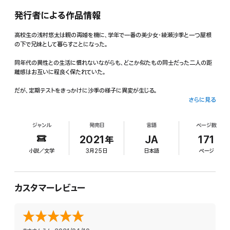
発行者による作品情報
高校生の浅村悠太は親の再婚を機に、学年で一番の美少女・綾瀬沙季と一つ屋根
の下で兄妹として暮らすことになった。
同年代の異性との生活に慣れないながらも、どこか似たもの同士だった二人の距
離感はお互いに程良く保たれていた。
だが、定期テストをきっかけに沙季の様子に異変が生じる。
さらに見る
苦手教科に悩む沙季を心配し、その支えになろうと考えた悠太は、彼女の勉強環境
を整えたり、集中できる音楽を探したり、さまざまな工夫を凝らしていく。
ジャンル
発売日
言語
ページ数
しかしそれと時を同じくして、悠太はバイト先の先輩である美人女子大生・読売栞か
2021年
JA
171
らデートに誘われる。
小説／文学
3月25日
日本語
ページ
その事実を耳にしたとき、沙季の心に浮かび上がった“ある感情”とは……?
【電子限定!書き下ろし特典つき】
カスタマーレビュー