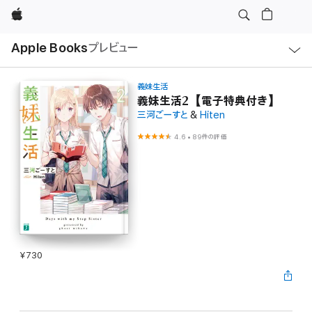
Apple
ロ
Apple Books
プレビュー
ー
カ
ル
ナ
ビ
義妹生活
ゲ
義妹生活2【電子特典付き】
ー
三河ごーすと
&
Hiten
シ
ョ
ン
4.6
•
89件の評価
の
メ
ニ
ュ
ー
を
開
く
¥730