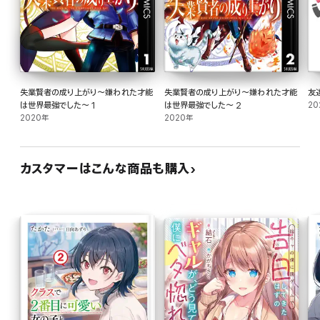
失業賢者の成り上がり～嫌われた才能
失業賢者の成り上がり～嫌われた才能
友
は世界最強でした～ 1
は世界最強でした～ 2
20
2020年
2020年
カスタマーはこんな商品も購入