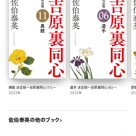
異館 決定版～吉原裏同心(11)～
遣手 決定版～吉原裏同心(6)～
愛
2022年
2022年
20
佐伯泰英の他のブック