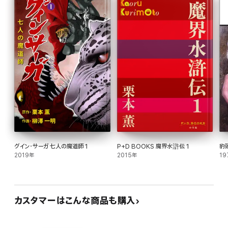
グイン・サーガ 七人の魔道師 1
P+D BOOKS 魔界水滸伝 1
豹
2019年
2015年
19
カスタマーはこんな商品も購入