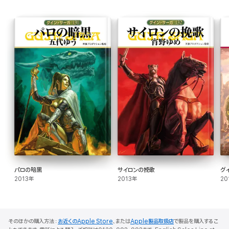
パロの暗黒
サイロンの挽歌
グ
2013年
2013年
20
そのほかの購入方法：
お近くのApple Store
、または
Apple製品取扱店
で製品を購入するこ