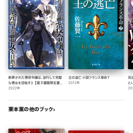
断罪された悪役令嬢は、逆行して完璧
王の逃亡 小説フランス革命7
反
な悪女を目指す3【電子書籍限定書き
2012年
と
下ろしSS付き】
2022年
た
20
栗本薫の他のブック