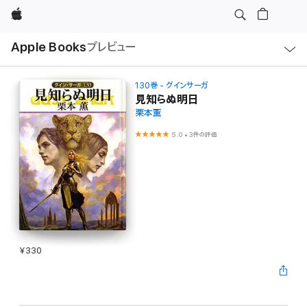
Apple
ロ
Apple Books
プレビュー
ー
カ
ル
ナ
ビ
130巻 - グインサーガ
ゲ
見知らぬ明日
ー
栗本薫
シ
ョ
ン
5.0
•
3件の評価
の
メ
ニ
ュ
ー
を
開
く
¥330