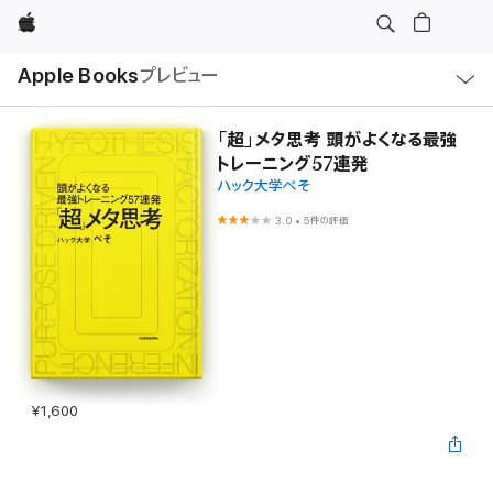
Apple
ロ
Apple Books
プレビュー
ー
カ
ル
ナ
ビ
「超」メタ思考 頭がよくなる最強
ゲ
トレーニング57連発
ー
シ
ハック大学ぺそ
ョ
ン
3.0
•
5件の評価
の
メ
ニ
ュ
ー
を
開
く
¥1,600