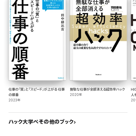
いわゆる仕事がデキる人です。頭の回転がいいとか、話がうまい印象から、周りか
ら気に入られ、
いい仕事がもらえたり昇進したりしている気がしませんか。
でも、仕事がデキる人は、何も作業スピードが早いわけではありません。
その違いは、いったい何でしょうか。
それは、物事を「俯瞰」して考えられるかどうかです。
実は、仕事がデキる人ほど、「無意識」に「とあること」に対して頭を使っています。
仕事の「質」と「スピード」が上がる 仕事
無駄な仕事が全部消える超効率ハック
HI
それは「相手」に「憑依」する、ということ。それには、メタ(高次)の視点に立つこと
の順番
2020年
人
が重要です。
2023年
ト
20
そのメタの視点に立つことをビジネスに応用したトレーニング方法が、本書のタイト
ルでもある『「超」メタ思考』なのです。
ハック大学ぺその他のブック