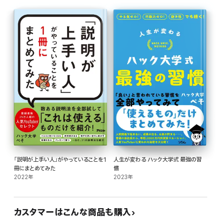
大手日系企業やコンサルティングファームを渡り歩いてきたハック大学ぺそは、
真のエリートと、そうでない人を見続けてきました。その差はほんの少し「頭を使う」
だけだったのです。
本書は、相手が望むことをすぐに察知するコツだったり、ミスをしないためのコミュ
ニケーション、
感情的にならないメンタルの保ち方、プレゼンであらゆる相手を説得する数字の使
い方など、
脳のトレーニングと題してあなたの頭を各段によくする方法を伝授します。
さあ、まだまだ使われていない脳を今日からフル回転させ、9割のムダを省いてい
きましょう!
「説明が上手い人」がやっていることを1
人生が変わる ハック大学式 最強の習
冊にまとめてみた
慣
2022年
2023年
カスタマーはこんな商品も購入