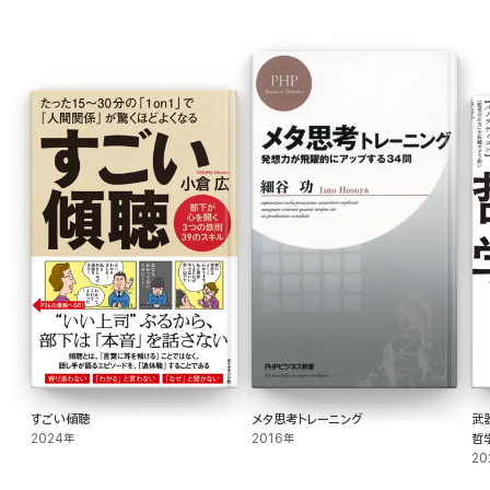
すごい傾聴
メタ思考トレーニング
武
2024年
2016年
哲
20