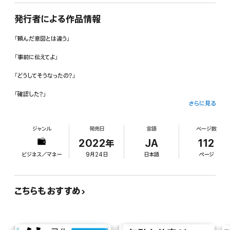
発行者による作品情報
「頼んだ意図とは違う」
「事前に伝えてよ」
「どうしてそうなったの?」
「確認した?」
さらに見る
「このプレゼン資料、気が変わったからこう直して」
ジャンル
発売日
言語
ページ数
2022年
JA
112
せっかく頑張った仕事を、こんな風に言われてがっくりきた経験、ないでしょうか。
ビジネス／マネー
9月24日
日本語
ページ
逆に、上司へのコミュニケーションが上手であったり、手を抜きつつ進めていたりし
こちらもおすすめ
て要領よくこなしては
高評価を得る方がいるのも事実です。