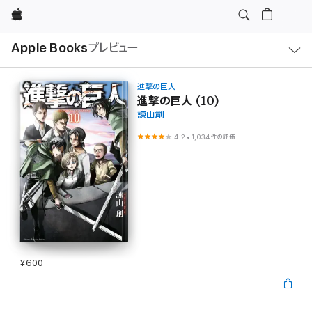
Apple
ロ
Apple Books
プレビュー
ー
カ
ル
ナ
ビ
進撃の巨人
ゲ
進撃の巨人 (10)
ー
諫山創
シ
ョ
ン
4.2
•
1,034件の評価
の
メ
ニ
ュ
ー
を
開
く
¥600