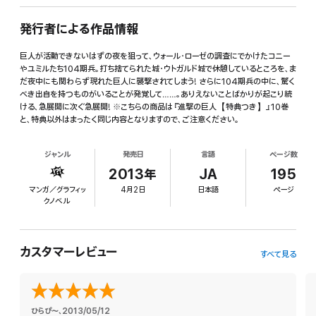
発行者による作品情報
巨人が活動できないはずの夜を狙って、ウォール・ローゼの調査にでかけたコニー
やユミルたち104期兵。打ち捨てられた城・ウトガルド城で休憩しているところを、ま
だ夜中にも関わらず現れた巨人に襲撃されてしまう! さらに104期兵の中に、驚く
べき出自を持つものがいることが発覚して……。ありえないことばかりが起こり続
ける、急展開に次ぐ急展開! ※こちらの商品は『進撃の巨人【特典つき】』10巻
と、特典以外はまったく同じ内容となりますので、ご注意ください。
ジャンル
発売日
言語
ページ数
2013年
JA
195
マンガ／グラフィッ
4月2日
日本語
ページ
クノベル
カスタマーレビュー
すべて見る
ひらぴ～
、
2013/05/12