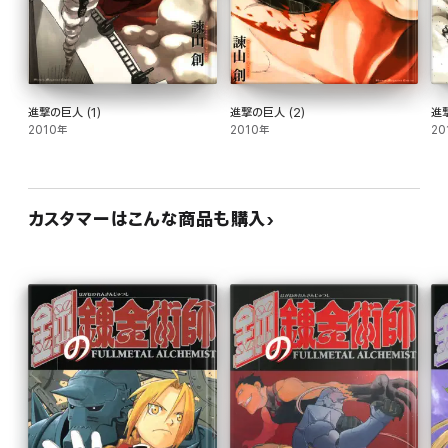
進撃の巨人 (1)
進撃の巨人 (2)
進撃
2010年
2010年
20
カスタマーはこんな商品も購入