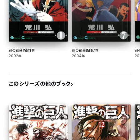
鋼の錬金術師1巻
鋼の錬金術師7巻
鋼
2002年
2004年
20
このシリーズの他のブック