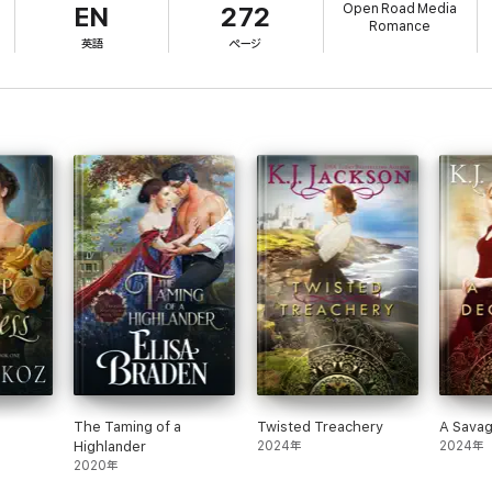
Open Road Media
EN
272
Romance
英語
ページ
The Taming of a
Twisted Treachery
A Sava
Highlander
2024年
2024年
2020年