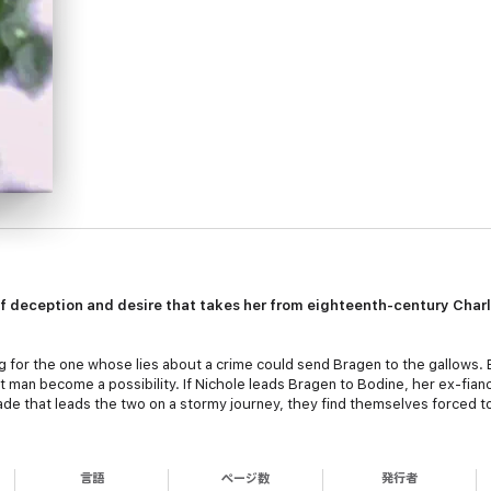
f deception and desire that takes her from eighteenth-century Charl
for the one whose lies about a crime could send Bragen to the gallows. B
 man become a possibility. If Nichole leads Bragen to Bodine, her ex-fianc
e that leads the two on a stormy journey, they find themselves forced t
言語
ページ数
発行者