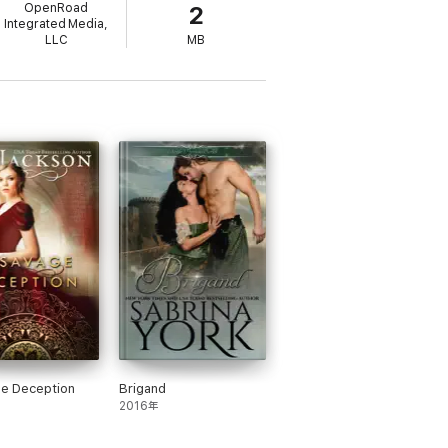
OpenRoad
2
Integrated Media,
LLC
MB
ge Deception
Brigand
2016年