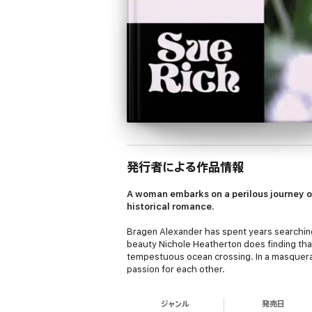
発行者による作品情報
A woman embarks on a perilous journey o
historical romance.
Bragen Alexander has spent years searching 
beauty Nichole Heatherton does finding that
tempestuous ocean crossing. In a masquerad
passion for each other.
ジャンル
発売日