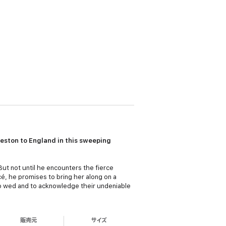
eston to England in this sweeping
ut not until he encounters the fierce
é, he promises to bring her along on a
o wed and to acknowledge their undeniable
販売元
サイズ