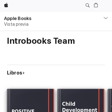
Apple
Navegación
local
Apple Books
-
Vista previa
Abrir
menú
Introbooks Team
Libros