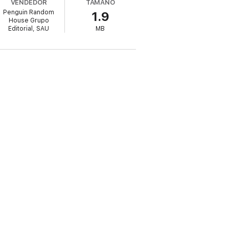
VENDEDOR
TAMAÑO
Penguin Random
1.9
n. Pronto, él se convertirá en confidente y
House Grupo
Editorial, SAU
MB