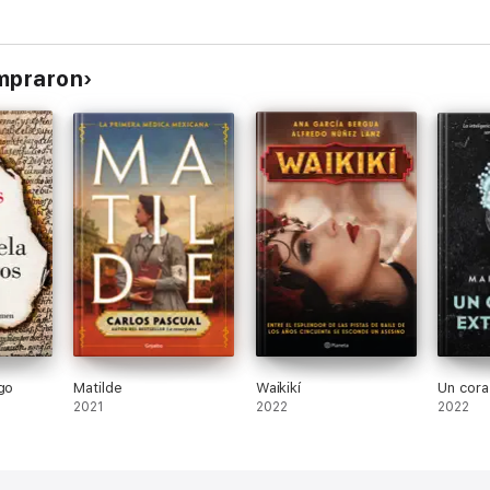
ompraron
go
Matilde
Waikikí
Un cora
2021
2022
2022