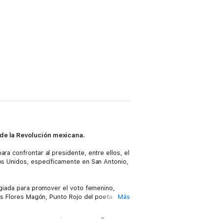
de la Revolución mexicana.
ra confrontar al presidente, entre ellos, el
dos Unidos, específicamente en San Antonio,
legiada para promover el voto femenino,
los Flores Magón, Punto Rojo del poeta
Más
ión y las costumbres de su madre, aunadas a