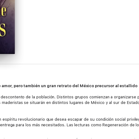
e amor, pero también un gran
retrato del México precursor al estallido
 descontento de la población. Distintos grupos comienzan a organizarse pa
s maderistas se situarán en distintos lugares de México y al sur de Esta
n espíritu revolucionario que desea escapar de su condición social privi
a de entrega para los más necesitados. Las lecturas como Regeneración de 
ctor Hugo, le infundirán ese valor. Pero no será tarea fácil: la protecc
rán a diferentes obstáculos.