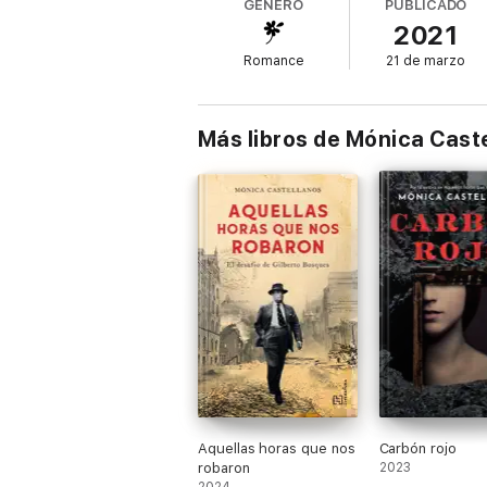
GÉNERO
PUBLICADO
2021
Sin embargo, el destino dará un vuelco cua
amigo, ya que un poderoso lazo los unirá má
Romance
21 de marzo
Más libros de Mónica Cast
Aquellas horas que nos
Carbón rojo
robaron
2023