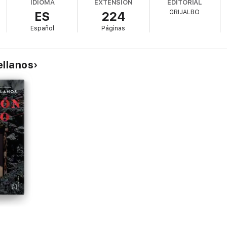
IDIOMA
EXTENSIÓN
EDITORIAL
GRIJALBO
ES
224
ndo conoce a un joven doctor recién llegado a San Antonio, Daniel Chapma
s allá de lo terrenal.
Español
Páginas
ellanos