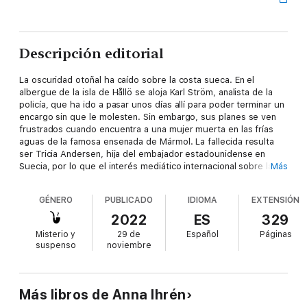
Descripción editorial
La oscuridad otoñal ha caído sobre la costa sueca. En el
albergue de la isla de Hållö se aloja Karl Ström, analista de la
policía, que ha ido a pasar unos días allí para poder terminar un
encargo sin que le molesten. Sin embargo, sus planes se ven
frustrados cuando encuentra a una mujer muerta en las frías
aguas de la famosa ensenada de Mármol. La fallecida resulta
ser Tricia Andersen, hija del embajador estadounidense en
Suecia, por lo que el interés mediático internacional sobre la
Más
investigación es enorme. El caso se convierte en la prioridad
número uno de la policía de Gotemburgo, que asigna la
GÉNERO
PUBLICADO
IDIOMA
EXTENSIÓN
investigación a Sandra Haraldsson y Dennis Wilhelmson. Debido
a una serie de coincidencias, el propio Karl Ström se convierte
2022
ES
329
pronto en el principal sospechoso y su pareja, Lisa, comienza a
Misterio y
29 de
Español
Páginas
investigar por su cuenta para intentar exculparlo, a pesar de
suspenso
noviembre
que cada vez más indicios apuntan hacia él.Al mismo tiempo,
las pesquisas de la pareja de policías señalan hacia el antiguo
faro de la isla, que, atendido por los fareros y sus familias,
protegió durante más de un siglo a los navegantes que
Más libros de Anna Ihrén
surcaban las aguas frente al cabo Sote Huvud. Sandra y Dennis