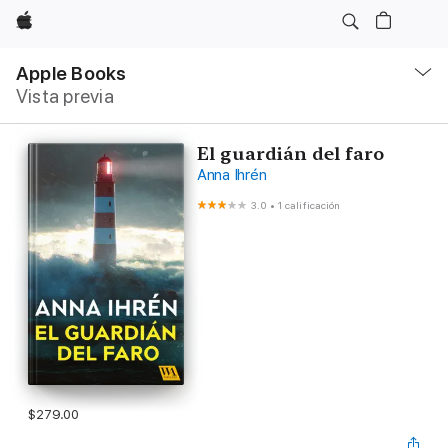
Apple
Navegación
local
Apple Books
-
Vista previa
Abrir
menú
El guardián del faro
Anna Ihrén
3.0
•
1 calificación
$279.00