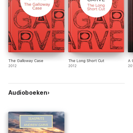
The Galloway Case
The Long Short Cut
A 
2012
2012
20
Audioboeken