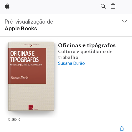
Apple
Nav
local
Pré-visualização de
Abrir
Apple Books
menu
Oficinas e tipógrafos
Cultura e quotidiano de
trabalho
Susana Durão
8,99 €