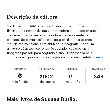
Descrição da editora
Na década de 1980 a renovação dos meios gráficos chegou
finalmente a Portugal. Esta veio transformar um sector que se
manteve durante séculos maioritariamente assente na
composição e impressão de texto a partir de caracteres
móveis tridimensionais em chumbo: a tipografia. Todo um
universo sóciotécnico foi então abalado. Nas oficinas a
tipografia passou para segundo plano, ultrapassada pela
infografia e impressão offset, aguardando o desmantelamento
mais
definitivo da tecnologia que fica para a história como a «mãe
das artes gráficas». O olhar etnográfico, legado da
GÉNERO
LANÇADO
IDIOMA
PÁGINAS
antropologia social e cultural, levou a autora a lugares onde a
tipografia e os tipógrafos se fizeram ouvir até à viragem do
2002
PT
349
século xx para o xxi.
Não ficção
1 de janeiro
Português
Mais livros de Susana Durão