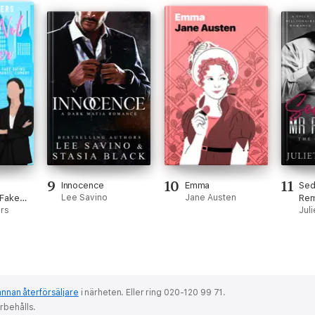
9
10
11
Innocence
Emma
Sed
 Fake
Lee Savino
Jane Austen
Rem
tic
rs
Bil
Jul
annan återförsäljare
i närheten.
Eller ring 020-120 99 71.
örbehålls.