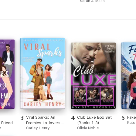
Sarah J. Maas
3
4
5
Viral Sparks: An
Club Luxe Box Set
Fake 
 Friend
Enemies-to-lovers
(Books 1-3)
Kate 
n
Fake Dating
Carley Henry
Olivia Noble
Firefighter Romance