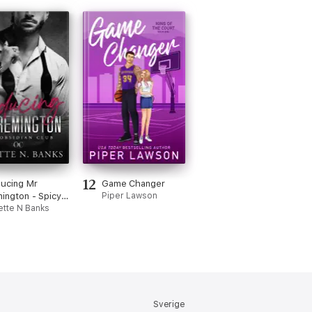
12
ucing Mr
Game Changer
ington - Spicy
Piper Lawson
lionaire Romance
iette N Banks
Sverige