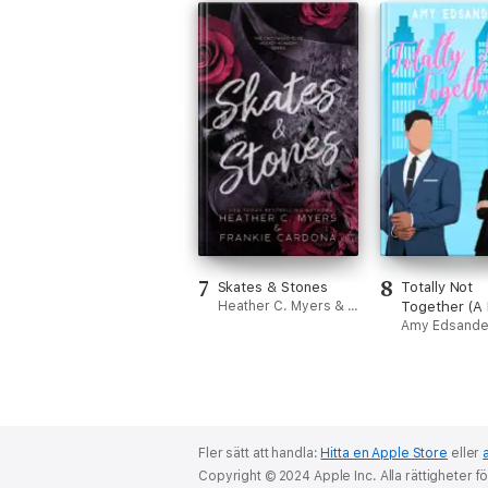
7
8
Skates & Stones
Totally Not
Heather C. Myers & Frankie Cardona
Together (A
Dating Roman
Amy Edsande
Comedy)
Fler sätt att handla:
Hitta en Apple Store
eller
Copyright © 2024 Apple Inc. Alla rättigheter f