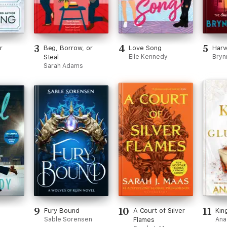
3
4
5
r
Beg, Borrow, or
Love Song
Harv
Steal
Elle Kennedy
Bryn
Sarah Adams
9
10
11
Fury Bound
A Court of Silver
Kin
Sable Sorensen
Flames
Ana