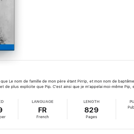
e dit que Le nom de famille de mon père étant Pirrip, et mon nom de baptême
et de plus explicite que Pip. C'est ainsi que je m'appelai moi-même Pip, 
ED
LANGUAGE
LENGTH
P
Pub
9
FR
829
ber
French
Pages