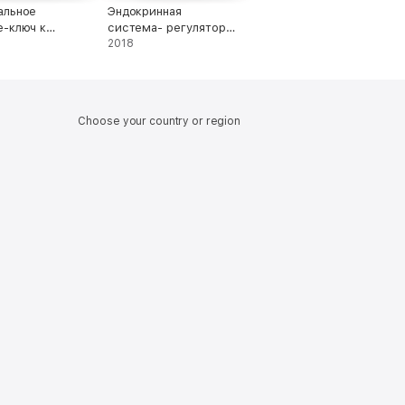
альное
Эндокринная
е-ключ к
система- регулятор
ому долголетию
нашей
2018
жизнедеятельности
Choose your country or region