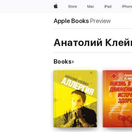
Apple
Store
Mac
iPad
iPhon
Apple Books
Preview
Анатолий Клей
Books