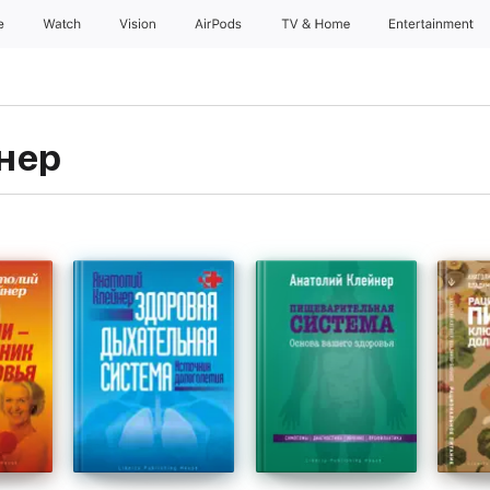
e
Watch
Vision
AirPods
TV & Home
Entertainment
нер