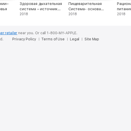
нии–
Здоровая дыхательная
Пищеварительная
Рацион
овья
система – источник
Система- основа
питани
долголетия
2018
вашего здоровья
2018
активн
2018
er retailer
near you.
Or call 1-800-MY-APPLE.
ed.
Privacy Policy
Terms of Use
Legal
Site Map