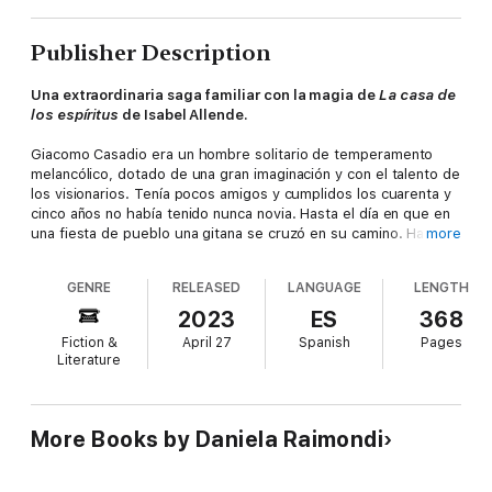
Publisher Description
Una extraordinaria saga familiar con la magia de
La casa de
los espíritus
de Isabel Allende.
Giacomo Casadio era un hombre solitario de temperamento
melancólico, dotado de una gran imaginación y con el talento de
los visionarios. Tenía pocos amigos y cumplidos los cuarenta y
cinco años no había tenido nunca novia. Hasta el día en que en
una fiesta de pueblo una gitana se cruzó en su camino. Hacía
more
tiempo que Giacomo se había fijado en ella: era alta, tenía un
cuerpo esbelto y una cabellera negra que le llegaba a la
GENRE
RELEASED
LANGUAGE
LENGTH
cintura. Él siempre la había esquivado, cohibido por su
arrogancia; pero ese día la gitana se le acercó, le leyó el futuro
2023
ES
368
en la palma de su mano y poco después se casaron.
Fiction &
April 27
Spanish
Pages
Literature
Con ellos nace una saga familiar que recorrerá dos siglos de
historia. La mitad de sus descendientes serán soñadores de
ojos azules y cabellos claros como Giacomo, mientras que la
otra mitad tendrá el cabello oscuro, los ojos negros y la
More Books by Daniela Raimondi
sensibilidad de Viollca. Todos ellos serán protagonistas del
relato íntimo y épico de una familia marcada de forma indeleble
por la oscura y terrible profecía que Viollca leyó en las cartas