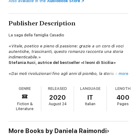
Also available in the
Audiobook Store
Publisher Description
La saga della famiglia Casadio
«
Vitale, poetico e pieno di passione: grazie a un coro di voci
autentiche, trascinanti, questo romanzo racconta una storia
indimenticabile.
»
Stefania Auci, autrice del bestseller «I leoni di Sicilia»
«
Dai moti rivoluzionari fino agli anni di piombo, la storia epica
more
e intima di una piccola famiglia. Personaggi che sfidano il
destino, tra desideri e una cupa profezia
»
GENRE
RELEASED
LANGUAGE
LENGTH
Io Donna
2020
IT
400
«
La loro epopea profuma di realismo magico e concretezza
Fiction &
August 24
Italian
Pages
contadina, di grande Storia e vicende intime, dolori laceranti e
Literature
piccole conquiste quotidiane, ma soprattutto di grandi sogni.
»
ttL - la Stampa
«
Un affresco letterario davvero affascinante.
»
More Books by Daniela Raimondi
Pupi Avati