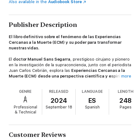
Also available in the
Audiobook Store
Publisher Description
El libro definitivo sobre el fenómeno de las Experiencias
Cercanas a la Muerte (ECM) y su poder para transformar
nuestras vidas.
El
doctor Manuel Sans Segarra
, prestigioso cirujano y pionero
en la investigación de la supraconciencia, junto con el periodista
Juan Carlos Cebrián, explora las
Experiencias Cercanas a la
Muerte (ECM)
desde una perspectiva científica y espiritual
more
.
A través de casos documentados y el estudio de la física
cuántica, este libro ofrece una
nueva comprensión de la
GENRE
RELEASED
LANGUAGE
LENGTH
conciencia y la vida después de la muerte
, desafiando las
concepciones tradicionales y proporcionando una guía para
2024
ES
248
superar los miedos y ayudarnos a reflexionar sobre nuestra
Professional
September 18
Spanish
Pages
propia vida.
& Technical
Customer Reviews