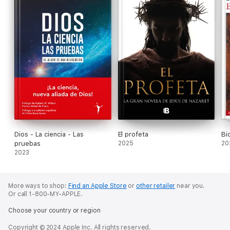
Dios - La ciencia - Las
El profeta
Bi
pruebas
2025
20
2023
More ways to shop:
Find an Apple Store
or
other retailer
near you.
Or call 1-800-MY-APPLE.
Choose your country or region
Copyright © 2024 Apple Inc. All rights reserved.