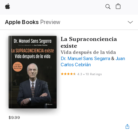
Apple
Local
Apple Books
Preview
Nav
Open
Menu
La Supraconciencia
existe
Vida después de la vida
Dr. Manuel Sans Segarra
&
Juan
Carlos Cebrián
4.3
•
10 Ratings
$9.99