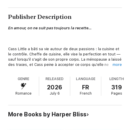
Publisher Description
En amour, on ne suit pas toujours la recette…
Cass Little a bâti sa vie autour de deux passions : la cuisine et
le contrôle. Cheffe de cuisine, elle vise la perfection en tout —
sauf lorsqu'il s'agit de son propre corps. La ménopause a laissé
des traces, et Cass peine à accepter ce corps qu'elle ne
more
reconnaît plus. L'amour, comme sa libido, a depuis longtemps
déserté sa vie. Du moins, elle en est convaincue.
GENRE
RELEASED
LANGUAGE
LENGTH
2026
FR
319
Romance
July 6
French
Pages
Estelle Raymond est de retour à Clearwater Bay pour faire le
deuil de son père — et fuir toute une vie d'attentes.
Mathématicienne brillante, elle vit sereinement son asexualité,
mais se méfie de cette manière qu'a l'amour d'exiger qu'elle
More Books by Harper Bliss
devienne quelqu'un d'autre.