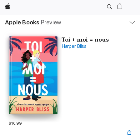
Apple
Local
Apple Books
Preview
Nav
Open
Menu
Toi + moi = nous
Harper Bliss
$10.99