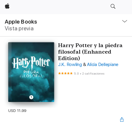
Apple
Navegación
local
Apple Books
-
Vista previa
Abrir
menú
Harry Potter y la piedra
filosofal (Enhanced
Edition)
J.K. Rowling
&
Alicia Dellepiane
5.0
•
2 calificaciones
USD 11.99