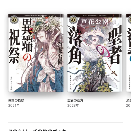
異端の祝祭
聖者の落角
漆
2021年
2023年
20