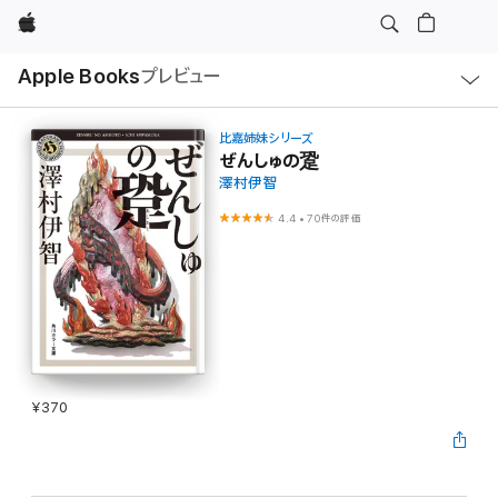
Apple
ロ
Apple Books
プレビュー
ー
カ
ル
ナ
ビ
比嘉姉妹シリーズ
ゲ
ぜんしゅの跫
ー
澤村伊智
シ
ョ
ン
4.4
•
70件の評価
の
メ
ニ
ュ
ー
を
開
く
¥370