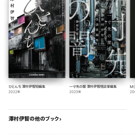
は……!?
論理的にして大胆な霊媒師・比嘉姉妹が活躍する、書き下ろし表題作!
――「ぜんしゅの跫」
造形制作/萬歳淑
ひとんち 澤村伊智短編集
一寸先の闇 澤村伊智怪談掌編集
M(
2022年
2023年
20
澤村伊智の他のブック