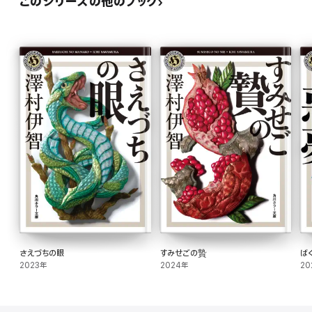
このシリーズの他のブック
さえづちの眼
すみせごの贄
ば
2023年
2024年
20