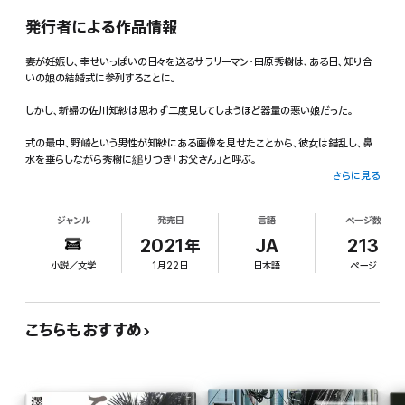
発行者による作品情報
妻が妊娠し、幸せいっぱいの日々を送るサラリーマン・田原秀樹は、ある日、知り合
いの娘の結婚式に参列することに。
しかし、新婦の佐川知紗は思わず二度見してしまうほど器量の悪い娘だった。
式の最中、野崎という男性が知紗にある画像を見せたことから、彼女は錯乱し、鼻
水を垂らしながら秀樹に縋りつき「お父さん」と呼ぶ。
さらに見る
こんな娘は嫌だ――汗がどっと噴き出た瞬間……。映画「来る」へのアンサー的短
編!
ジャンル
発売日
言語
ページ数
――「鏡」
2021年
JA
213
小説／文学
1月22日
日本語
ページ
真琴と野崎の結婚式。姉の比嘉琴子は祝いに駆け付けるが、誤って真琴に怪我をさ
せてしまう。
こちらもおすすめ
猛省する琴子は、真琴に代わり、彼女が請け負っていた事件「見えない通り魔」の調
査に乗り出す。
夜な夜な通行人を襲って引き摺り回し、建造物を破壊する巨大な化け物の正体と