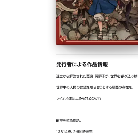
発行者による作品情報
迷宮から解放された悪魔・翼獅子が、世界を呑み込みは
世界中の人間の欲望を喰らおうとする最悪の存在を、
ライオス達は止められるのか!?
欲望を巡る物語。
13&14巻、2冊同時発売!