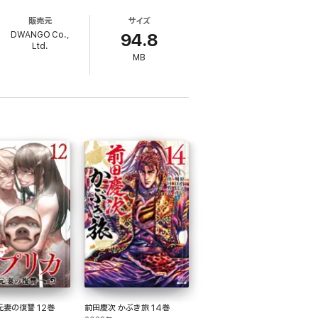
販売元
サイズ
DWANGO Co.,
94.8
Ltd.
MB
元妻の復讐 12巻
前田慶次 かぶき旅 14巻