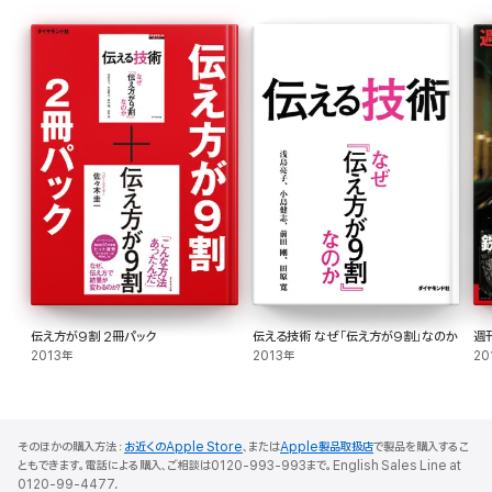
伝え方が9割 2冊パック
伝える技術 なぜ「伝え方が9割」なのか
週
2013年
2013年
20
そのほかの購入方法：
お近くのApple Store
、または
Apple製品取扱店
で製品を購入するこ
ともできます。電話による購入、ご相談は0120-993-993まで。English Sales Line at
0120-99-4477.