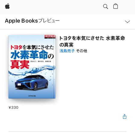
Apple
ロ
Apple Books
プレビュー
ー
カ
ル
ナ
ビ
トヨタを本気にさせた 水素革命
ゲ
の真実
ー
シ
浅島亮子
その他
ョ
ン
の
メ
ニ
ュ
ー
を
開
く
¥330