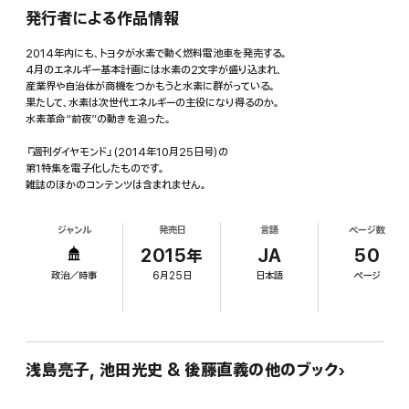
発行者による作品情報
2014年内にも、トヨタが水素で動く燃料電池車を発売する。
4月のエネルギー基本計画には水素の2文字が盛り込まれ、
産業界や自治体が商機をつかもうと水素に群がっている。
果たして、水素は次世代エネルギーの主役になり得るのか。
水素革命“前夜”の動きを追った。
『週刊ダイヤモンド』(2014年10月25日号)の
第1特集を電子化したものです。
雑誌のほかのコンテンツは含まれません。
ジャンル
発売日
言語
ページ数
2015年
JA
50
政治／時事
6月25日
日本語
ページ
浅島亮子, 池田光史 & 後藤直義の他のブック