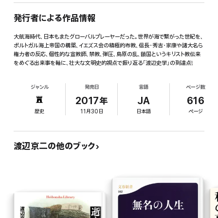
発行者による作品情報
大航海時代、日本もまたグローバルプレーヤーだった。世界が海で繋がった世紀を、
ポルトガル海上帝国の構築、イエズス会の積極的布教、信長・秀吉・家康や諸大名ら
権力者の反応、個性的な宣教師、禁教、弾圧、島原の乱、鎖国というキリスト教伝来
をめぐる出来事を軸に、壮大な文明史的視点で振り返る「渡辺史学」の到達点!
ジャンル
発売日
言語
ページ数
2017年
JA
616
歴史
11月30日
日本語
ページ
渡辺京二の他のブック