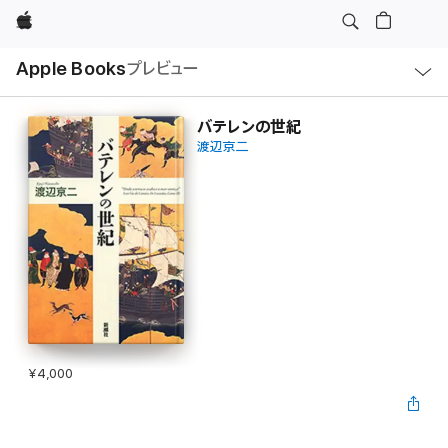
Apple
ロ
Apple Books
プレビュー
ー
カ
ル
ナ
ビ
バテレンの世紀
ゲ
渡辺京二
ー
シ
ョ
ン
の
メ
ニ
ュ
ー
を
開
く
¥4,000