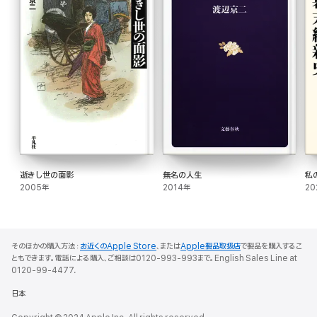
逝きし世の面影
無名の人生
私
2005年
2014年
20
そのほかの購入方法：
お近くのApple Store
、または
Apple製品取扱店
で製品を購入するこ
ともできます。電話による購入、ご相談は0120-993-993まで。English Sales Line at
0120-99-4477.
日本