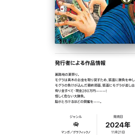
発行者による作品情報
裏路地の夏祭り。
モグラは真木のお金を取り戻すため、狐面に勝負を申し
モグラの負けが込んだ最終局面、狐面にモグラが差し出
有り金すべて・現金280万円―――!
怪しく危ない大勝負。
脳がとろけるほどの興奮を――。
ジャンル
発売日
2024年
マンガ／グラフィックノ
11月21日