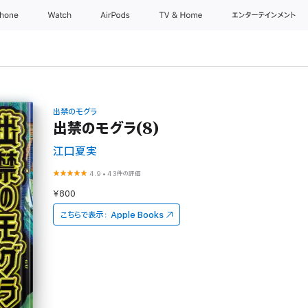
Phone
Watch
AirPods
TV & Home
エンターテインメント
出禁のモグラ
出禁のモグラ(8)
江口夏実
4.9
•
43件の評価
¥800
こちらで表示：
Apple Books