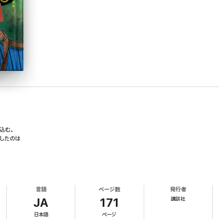
込む。
したのは
言語
ページ数
発行者
講談社
JA
171
日本語
ページ