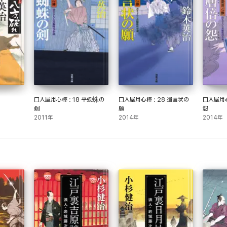
口入屋用心棒 : 18 平蜘蛛の
口入屋用心棒 : 28 遺言状の
口入屋用心
剣
願
怨
2011年
2014年
2014年