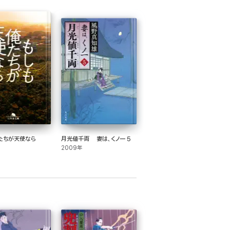
たちが天使なら
月光値千両 妻は、くノ一 5
2009年