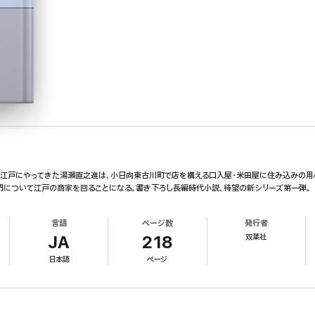
江戸にやってきた湯瀬直之進は、小日向東古川町で店を構える口入屋・米田屋に住み込みの用
衛門について江戸の商家を回ることになる。書き下ろし長編時代小説、待望の新シリーズ第一弾。
言語
ページ数
発行者
双葉社
JA
218
日本語
ページ