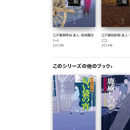
江戸裏御用帖 浪人・岩城藤次
江戸裏枕絵噺 浪人
(一)
(二)
2013年
2014年
このシリーズの他のブック