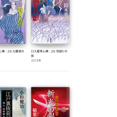
棒 : 29 九層倍の
口入屋用心棒 : 26 兜割りの
影
2013年