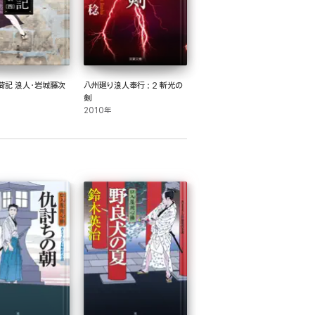
荷記 浪人・岩城藤次
八州廻り浪人奉行 : 2 斬光の
剣
2010年