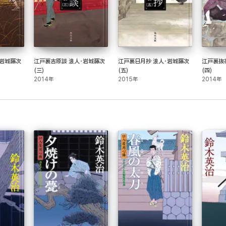
・岩城藤次
江戸裏吉原談 浪人・岩城藤次
江戸裏日月抄 浪人・岩城藤次
江戸裏抜
(三)
(五)
(四)
2014年
2015年
2014年