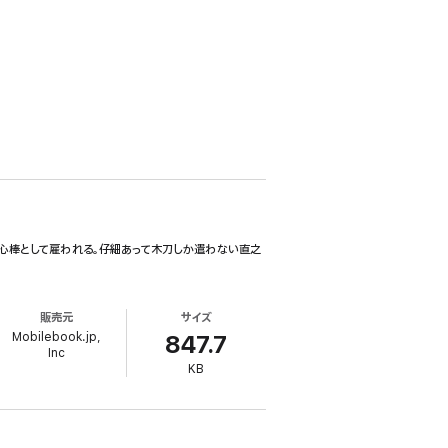
心棒として雇われる。仔細あって木刀しか遣わない直之
販売元
サイズ
Mobilebook.jp,
847.7
Inc
KB