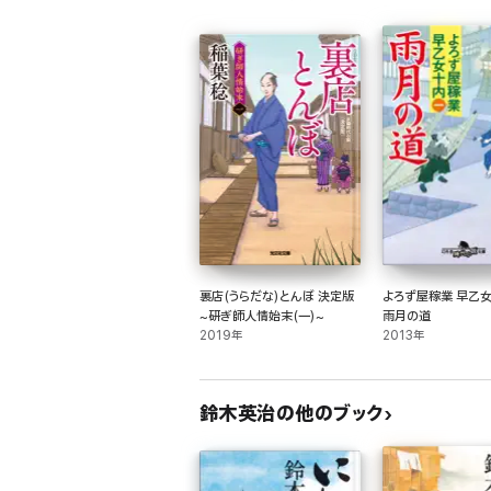
裏店(うらだな)とんぼ 決定版
よろず屋稼業 早乙女
~研ぎ師人情始末(一)~
雨月の道
2019年
2013年
鈴木英治の他のブック