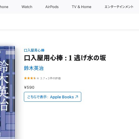
Phone
Watch
AirPods
TV & Home
エンターテインメント
口入屋用心棒
口入屋用心棒 : 1 逃げ水の坂
鈴木英治
3.7
•
3件の評価
¥590
こちらで表示：
Apple Books