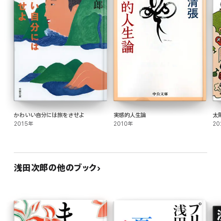
かわいい自分には旅をさせよ
実感的人生論
太
2015年
2010年
20
浅田次郎の他のブック