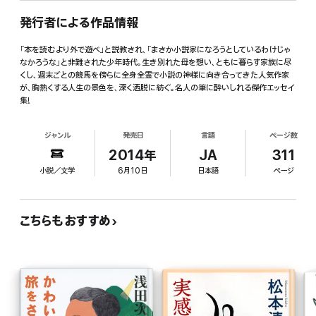
発行者による作品情報
「本を読むより外で遊べ」と説教され、「まさか小説家になろうとしているわけじゃ
なかろうな」と非難された少年時代。生き別れた母を想い、ともに暮らす家族に尽
くし、週末ごとの競馬を傍らに全身全霊で小説の神様に向き合ってきた人気作家
が、胸熱くする人生の景色を、深く洒脱に紡ぐ。名人の筆に酔いしれる傑作エッセイ
集!
ジャンル
発売日
言語
ページ数
2014年
JA
311
小説／文学
6月10日
日本語
ページ
こちらもおすすめ