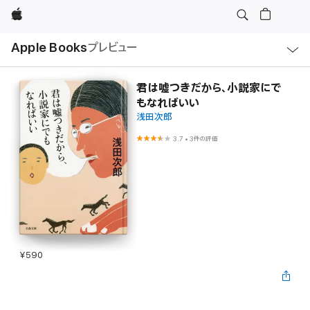
Apple
ロ
Apple Books
プレビュー
ー
カ
ル
ナ
ビ
君は嘘つきだから、小説家にで
ゲ
もなればいい
ー
シ
浅田次郎
ョ
ン
3.7
•
3件の評価
の
メ
ニ
ュ
ー
を
開
く
¥590