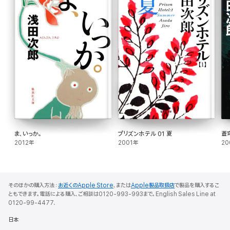
ま、いっか。
プリズンホテル 01 夏
蒼
2012年
2001年
20
そのほかの購入方法：
お近くのApple Store
、または
Apple製品取扱店
で製品を購入するこ
ともできます。電話による購入、ご相談は0120-993-993まで。English Sales Line at
0120-99-4477.
日本