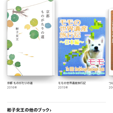
持ち歩きに便利な新書サイズで、新装版刊行!
コロナ禍を経た今、京都の街に思うことを綴った「新装版おわりに」を収録。
京都 ものがたりの道
モモの世界遺産旅行記
つ
2016年
2015年
20
彬子女王の他のブック