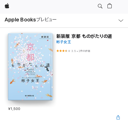
Apple
ロ
Apple Books
プレビュー
ー
カ
ル
ナ
ビ
新装版 京都 ものがたりの道
ゲ
彬子女王
ー
シ
ョ
3.5
•
2件の評価
ン
の
メ
ニ
ュ
ー
を
開
く
¥1,500