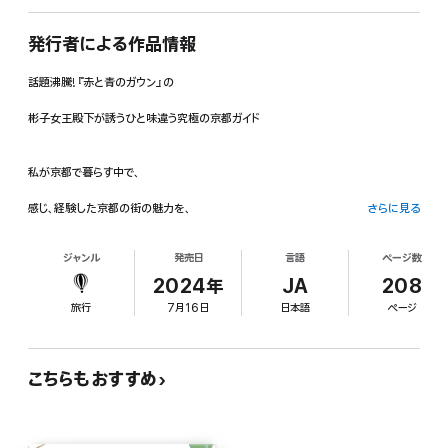
発行者による作品情報
話題沸騰!『赤と青のガウン』の
彬子女王殿下が誘うひと味違う究極の京都ガイド
私が京都で暮らす中で、
感じ、経験した京都の街の魅力を、
さらに見る
ありのままに書き綴ったものである。
ジャンル
発売日
言語
ページ数
2024年
JA
208
「京都」という街は、「道」から成る。
旅行
7月16日
日本語
ページ
京都に暮らし、日本美術研究者として活動する三笠宮家の彬子さまが、寺町通、四
条通、河原町通など、歴史を刻む道と街並みの醍醐味を親しみやすい筆致で綴る。
こちらもおすすめ
通りの名にまつわる逸話から、神社仏閣の歴史、地元の人たちの季節折々の暮らし
まで、知られざる京都の魅力が詰まった必携の一冊!
京のまち歩きに役立つ「ちょっと寄り道」や地図を掲載。