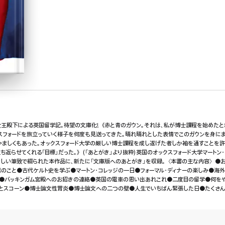
王殿下による英国留学記。待望の文庫化!《赤と青のガウン。それは、私が博士課程を始めた
スフォードを旅立っていく様子を何度も見送ってきた。晴れ晴れとした表情でこのガウンを身にま
やましくもあった。オックスフォード大学の厳しい博士課程を成し遂げた者しか袖を通すことを
返らせてくれる「目標」だった。》(「あとがき」より抜粋)英国のオックスフォード大学マートン・コ
しい筆致で綴られた本作品に、新たに「文庫版へのあとがき」を収録。〈本書の主な内容〉●
のこと●古代ケルト史を学ぶ●マートン・コレッジの一日●フォーマル・ディナーの楽しみ●海
と●バッキンガム宮殿へのお招きの連絡●英国の電車の思い出あれこれ●二度目の留学●何を
とスコーン●博士論文性胃炎●博士論文への二つの壁●人生でいちばん緊張した日●たくさん