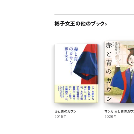
彬子女王の他のブック
赤と青のガウン
マンガ 赤と青のガウ
2015年
2026年