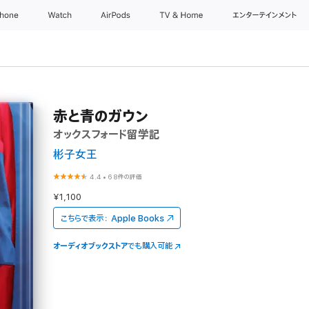
Phone
Watch
AirPods
TV & Home
エンターテインメント
赤と青のガウン
オックスフォード留学記
彬子女王
4.4
•
68件の評価
¥1,100
こちらで表示：
Apple Books
オーディオブックストア
でも購入可能