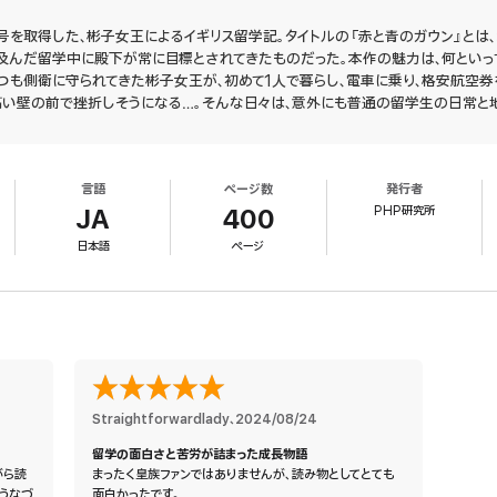
を取得した、彬子女王によるイギリス留学記。タイトルの『赤と青のガウン』とは
に及んだ留学中に殿下が常に目標とされてきたものだった。本作の魅力は、何といっ
つも側衛に守られてきた彬子女王が、初めて1人で暮らし、電車に乗り、格安航空
高い壁の前で挫折しそうになる…。そんな日々は、意外にも普通の留学生の日常と
じられる。もちろん、エリザベス女王のアフタヌーンティーに招かれるなど、皇族な
出せなかったものであるのは確かだ。とは言え、本作は私たちとかけ離れたおとぎ
もあるのだ。
言語
ページ数
発行者
PHP研究所
JA
400
日本語
ページ
Straightforwardlady
、
2024/08/24
留学の面白さと苦労が詰まった成長物語
がら読
まったく皇族ファンではありませんが、読み物としてとても
うなづ
面白かったです。