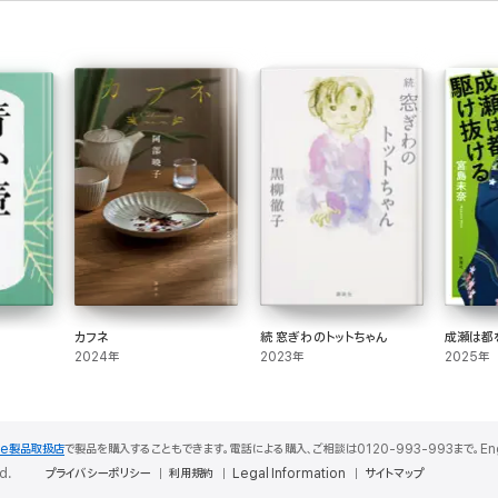
カフネ
続 窓ぎわのトットちゃん
成瀬は都
2024年
2023年
2025年
le製品取扱店
で製品を購入することもできます。電話による購入、ご相談は0120-993-993まで。English S
d.
プライバシーポリシー
利用規約
Legal Information
サイトマップ