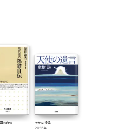
 福翁自伝
天使の遺言
2025年