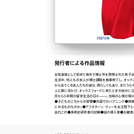
発行者による作品情報
女性皇族として初めて海外で博士号を取得された彬子女
生活中、何人もの友人が博士課程を無事修了し、オック
から出てくる友人たちの姿は、誇らしくもあり、またうら
ふと頭に浮かび、オックスフォードに来たときの自分に立ち
月から5年間の留学生活の日々——。当時の心情が瑞々
●子どものころからの習慣●外国でのハプニング●授業
にみるものなのか」●アフタヌーン・ティーを女王陛下
あれこれ●美術史研究者の試練●謎の侵入者●お雑煮
心からの「最終報告書」〔ほか〕