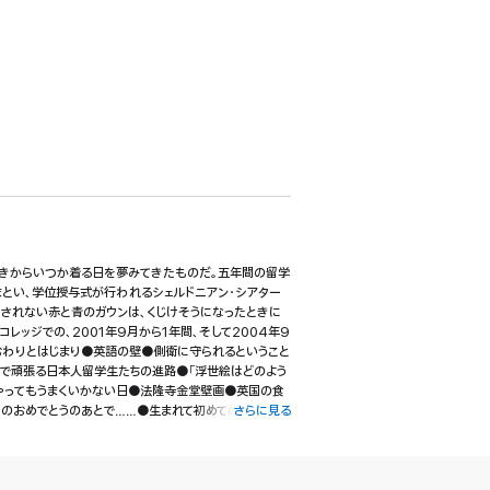
ときからいつか着る日を夢みてきたものだ。五年間の留学
とい、学位授与式が行われるシェルドニアン・シアター
許されない赤と青のガウンは、くじけそうになったときに
レッジでの、2001年9月から1年間、そして2004年9
おわりとはじまり●英語の壁●側衛に守られるということ
外で頑張る日本人留学生たちの進路●「浮世絵はどのよう
やってもうまくいかない日●法隆寺金堂壁画●英国の食
のおめでとうのあとで……●生まれて初めての猛抗議●
さらに見る