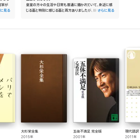
宮家が
皇室の方々の生活や日常も普通に描かれていて、身近に感
に見る
じる面と特別に感じる面と両方ありましたが、嫌味に思うこ
さらに見る
となく、笑いあり涙あり楽しく読了しました。
大杉栄全集
五体不満足 完全版
現代語訳
2015年
2001年
2011年