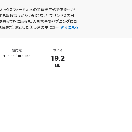
、オックスフォード大学の学位授与式で卒業生が
ても普段はうかがい知れない“プリンセスの日
券を買って旅に出るも、入国審査でハプニングに見
地続きだ。凛とした美しさの中にユーモアが息づ
さらに見る
らではの体験も多々つづられており、この日常と
話ではない。慣れない異国の地で孤軍奮闘した
販売元
サイズ
PHP Institute, Inc.
19.2
MB