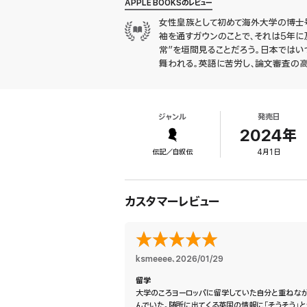
APPLE BOOKSのレビュー
女性皇族として初めて海外大学の博士号
袖を通すガウンのことで、それは5年
常”を垣間見ることだろう。日本ではい
舞われる。英語に苦労し、論文審査の
く文章からも、飾らぬ人柄と親しみが感
非日常のギャップは、殿下にしか描き
一人の女性の、普遍的な成長の記録で
ジャンル
発売日
2024年
伝記／自叙伝
4月1日
カスタマーレビュー
ksmeeee
、
2026/01/29
留学
大学のころヨーロッパに留学していた自分と重ねな
んでいた。随所に出てくる英国の情報に「そうそう」と