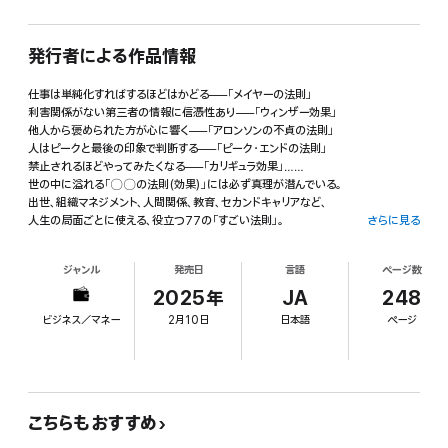
発行者による作品情報
仕事は単純化すればするほどはかどる──「メイヤーの法則」
利害関係がない第三者の情報に信憑性あり──「ウィンザー効果」
他人から褒められた方が心に響く──「アロンソンの不貞の法則」
人はピークと最後の印象で判断する──「ピーク・エンドの法則」
禁止されるほどやってみたくなる──「カリギュラ効果」……
世の中に溢れる「〇〇の法則(効果)」には必ず真理が潜んでいる。
出世、組織マネジメント、人間関係、教育、セカンドキャリアなど、
人生の局面ごとに使える、役立つ77の「すごい法則」。
さらに見る
ジャンル
発売日
言語
ページ数
2025年
JA
248
ビジネス／マネー
2月10日
日本語
ページ
こちらもおすすめ