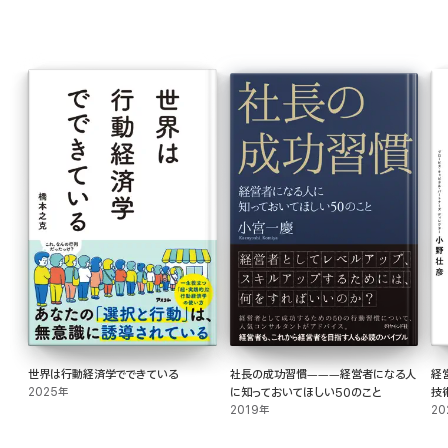
世界は行動経済学でできている
社長の成功習慣―――経営者になる人
経
2025年
に知っておいてほしい50のこと
技
2019年
20