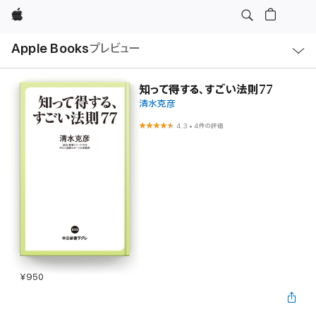
Apple
ロ
Apple Books
プレビュー
ー
カ
ル
ナ
ビ
知って得する、すごい法則77
ゲ
清水克彦
ー
シ
ョ
4.3
•
4件の評価
ン
の
メ
ニ
ュ
ー
を
開
く
¥950