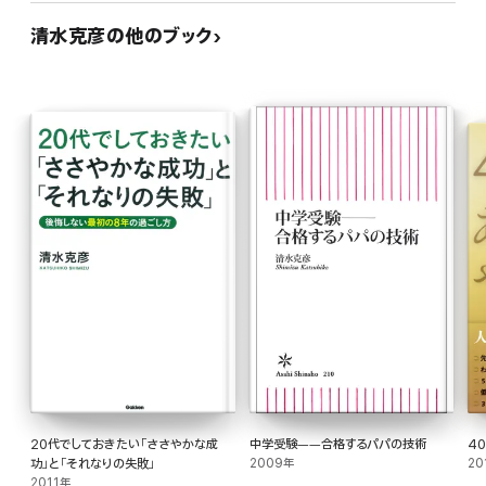
清水克彦の他のブック
20代でしておきたい「ささやかな成
中学受験――合格するパパの技術
4
功」と「それなりの失敗」
2009年
20
2011年