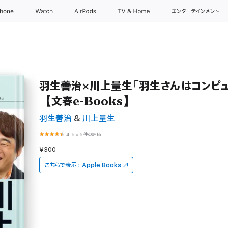
Phone
Watch
AirPods
TV & Home
エンターテインメント
羽生善治×川上量生「羽生さんはコンピュ
【文春e-Books】
羽生善治
&
川上量生
4.5
•
6件の評価
¥300
こちらで表示：
Apple Books