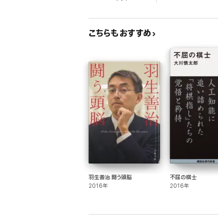
こちらもおすすめ
羽生善治 闘う頭脳
不屈の棋士
2016年
2016年