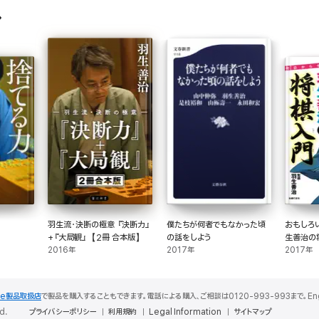
羽生流・決断の極意 『決断力』
僕たちが何者でもなかった頃
おもしろ
+『大局観』【2冊 合本版】
の話をしよう
生善治の
2016年
2017年
2017年
le製品取扱店
で製品を購入することもできます。電話による購入、ご相談は0120-993-993まで。English S
d.
プライバシーポリシー
利用規約
Legal Information
サイトマップ