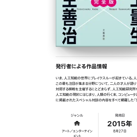
発行者による作品情報
いま、人工知能の世界にブレイクスルーが起きている。
この最も注目が集まる分野について、二人の才人が語り
対局する棋戦を主催するにとどまらず、人工知能研究所
人工知能の現状にはじまり、人類の行く末、コンピュータ
に掲載されたスペシャル対談の内容をすべて網羅した「
ジャンル
発売日
2015年
アート／エンターテイン
8月27日
メント