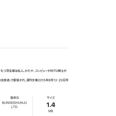
もつ羽生善治名人。かたや、コンピュータ対プロ棋士が
放送」で配信され、週刊文春2015年8月13・20日号
販売元
サイズ
BUNGEISHUNJU
1.4
LTD.
MB