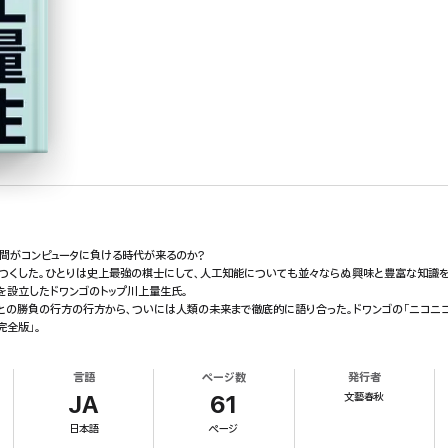
人間がコンピュータに負ける時代が来るのか?
つくした。ひとりは史上最強の棋士にして、人工知能についても並々ならぬ興味と豊富な知識を
を設立したドワンゴのトップ川上量生氏。
との勝負の行方の行方から、ついには人類の未来まで徹底的に語り合った。ドワンゴの「ニコニコ生
完全版」。
言語
ページ数
発行者
文藝春秋
JA
61
日本語
ページ