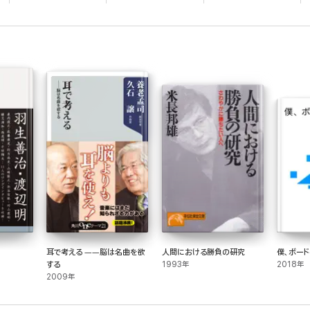
耳で考える ――脳は名曲を欲
人間における勝負の研究
僕、ボード
する
1993年
2018年
2009年