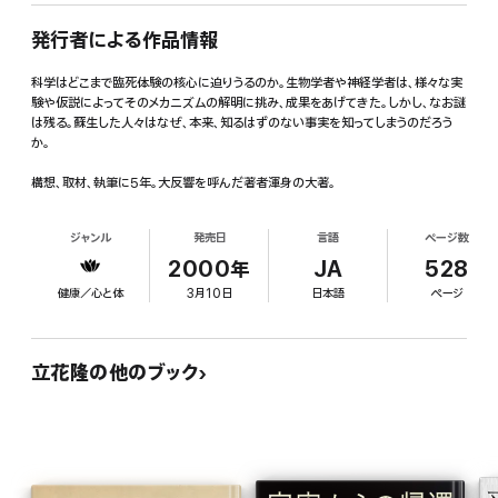
発行者による作品情報
科学はどこまで臨死体験の核心に迫りうるのか。生物学者や神経学者は、様々な実
験や仮説によってそのメカニズムの解明に挑み、成果をあげてきた。しかし、なお謎
は残る。蘇生した人々はなぜ、本来、知るはずのない事実を知ってしまうのだろう
か。
構想、取材、執筆に5年。大反響を呼んだ著者渾身の大著。
ジャンル
発売日
言語
ページ数
2000年
JA
528
健康／心と体
3月10日
日本語
ページ
立花隆の他のブック