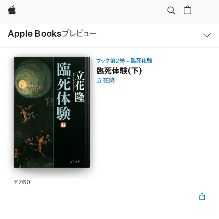
Apple
ロ
Apple Books
プレビュー
ー
カ
ル
ナ
ビ
ブック第2巻 - 臨死体験
ゲ
臨死体験(下)
ー
立花隆
シ
ョ
ン
の
メ
ニ
ュ
ー
を
開
く
¥760