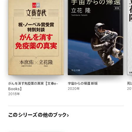
がんを消す免疫薬の真実【文春e-
宇宙からの帰還 新版
死
Books】
2020年
20
2018年
このシリーズの他のブック