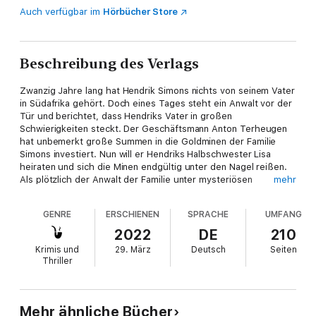
Auch verfügbar im
Hörbücher Store
Beschreibung des Verlags
Zwanzig Jahre lang hat Hendrik Simons nichts von seinem Vater
in Südafrika gehört. Doch eines Tages steht ein Anwalt vor der
Tür und berichtet, dass Hendriks Vater in großen
Schwierigkeiten steckt. Der Geschäftsmann Anton Terheugen
hat unbemerkt große Summen in die Goldminen der Familie
Simons investiert. Nun will er Hendriks Halbschwester Lisa
heiraten und sich die Minen endgültig unter den Nagel reißen.
Als plötzlich der Anwalt der Familie unter mysteriösen
mehr
Umständen ums Leben kommt, schleicht sich Hendrik bei
Terheugen ein und versucht, Kontakt zu seiner Halbschwester
GENRE
ERSCHIENEN
SPRACHE
UMFANG
aufzunehmen - ohne zu ahnen, dass er in eine tödliche Falle
getappt ist...
2022
DE
210
Krimis und
29. März
Deutsch
Seiten
Die Kriminalromane von SPIEGEL-Bestsellerautorin Rebecca
Thriller
Gablé bei beTHRILLED in der richtigen Reihenfolge (jeder Krimi
kann für sich gelesen werden):
Jagdfieber
Mehr ähnliche Bücher