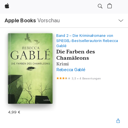
Apple
Lokale
Apple Books
Vorschau
Navigation
Menü
öffnen
Band 2 – Die Kriminalromane von
SPIEGEL-Bestsellerautorin Rebecca
Gablé
Die Farben des
Chamäleons
Krimi
Rebecca Gablé
3,5
•
4 Bewertungen
4,99 €