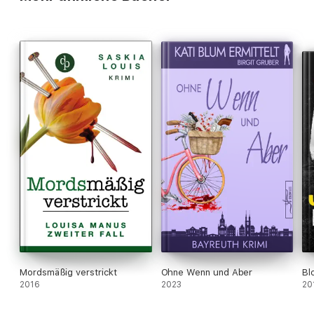
Die Farben des Chamäleons
Das letzte Allegretto
Das Floriansprinzip
eBooks von beTHRILLED - mörderisch gute Unterhaltung.
Mordsmäßig verstrickt
Ohne Wenn und Aber
Bl
2016
2023
20