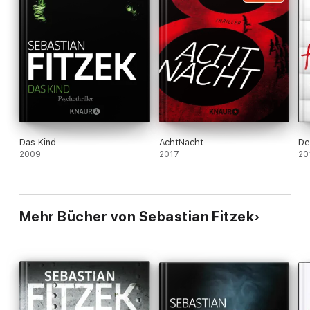
Das Kind
AchtNacht
De
2009
2017
20
Mehr Bücher von Sebastian Fitzek