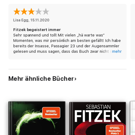
Spannung bis zur letzten Zeile
Lisa Egg
, 
15.11.2020
Fitzek begeistert immer
Sehr spannend und toll! Mit vielen „hä warte was“
Momenten, was mir persönlich am besten gefällt! Ich habe
bereits der Insasse, Passagier 23 und der Augensammler
gelesen und muss sagen, dass das Buch zwar nicht so
mehr
gut wie diese war weil der Plottwist nicht so heftig war
wie z.B bei der Insasse (absoluter Favorit!) aber es war
trotzdem super und in zwei Tagen gelesen :)
Mehr ähnliche Bücher