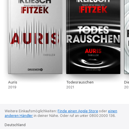
Auris
Todesrauschen
Di
2019
2021
20
Weitere Einkaufsmöglichkeiten:
Finde einen Apple Store
oder
einen
anderen Händler
in deiner Nähe.
Oder ruf an unter 0800 2000 136.
Deutschland