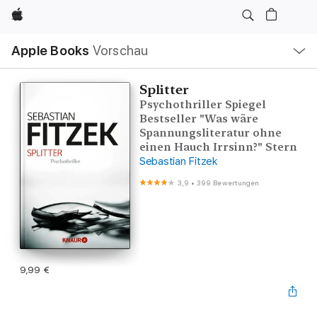
Apple
Lokale
Apple Books
Vorschau
Navigation
Menü
öffnen
Splitter
Psychothriller Spiegel
Bestseller "Was wäre
Spannungsliteratur ohne
einen Hauch Irrsinn?" Stern
Sebastian Fitzek
3,9
•
399 Bewertungen
9,99 €