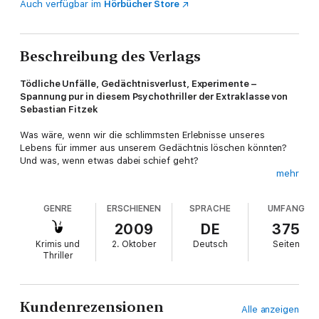
Auch verfügbar im
Hörbücher Store
Beschreibung des Verlags
Tödliche Unfälle, Gedächtnisverlust, Experimente –
Spannung pur in diesem Psychothriller der Extraklasse von
Sebastian Fitzek
Was wäre, wenn wir die schlimmsten Erlebnisse unseres
Lebens für immer aus unserem Gedächtnis löschen könnten?
Und was, wenn etwas dabei schief geht?
mehr
Viel stärker als der Splitter, der sich in seinen Kopf gebohrt hat,
schmerzt Marc Lucas die seelische Wunde seines selbst
GENRE
ERSCHIENEN
SPRACHE
UMFANG
verschuldeten Autounfalls - denn seine Frau hat nicht überlebt.
Als Marc von einem psychiatrischen Experiment hört, das ihn
2009
DE
375
von dieser quälenden Erinnerung befreien könnte, schöpft er
Krimis und
2. Oktober
Deutsch
Seiten
Hoffnung. Doch nach den ersten Tests beginnt das Grauen:
Thriller
Marcs Wohnungsschlüssel passt nicht mehr. Ein fremder Name
steht am Klingelschild. Dann öffnet sich die Tür – und Marc
schaut einem Alptraum ins Gesicht …
Kundenrezensionen
Alle anzeigen
Dieser Psychothriller von Sebastian Fitzek garantiert