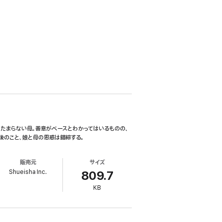
てたまらない母。善意がベースとわかってはいるものの、
後のこと、娘と母の思惑は錯綜する。
販売元
サイズ
Shueisha Inc.
809.7
KB