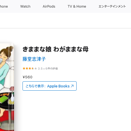
Phone
Watch
AirPods
TV & Home
エンターテインメント
きままな娘 わがままな母
藤堂志津子
3.5
•
6件の評価
¥560
こちらで表示：
Apple Books