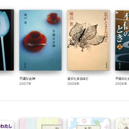
不運な女神
息がとまるほど
不信のとき
2007年
2009年
2006年