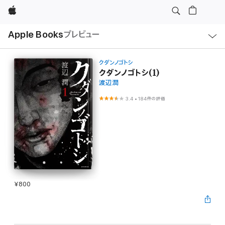
Apple
ロ
Apple Books
プレビュー
ー
カ
ル
ナ
ビ
クダンノゴトシ
ゲ
クダンノゴトシ(1)
ー
渡辺潤
シ
ョ
ン
3.4
•
184件の評価
の
メ
ニ
ュ
ー
を
開
く
¥800