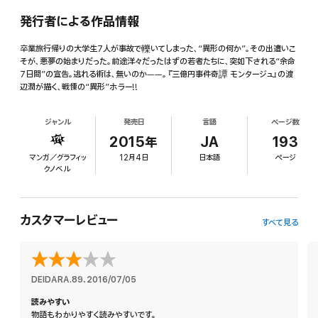
発行者による作品情報
卒業旅行帰りの大学生7人が事故で轢いてしまった、“異形の何か”。その出遭いこ
そが、悪夢の始まりだった。前途洋々だったはずの若者たちに、突如下される“余命
7日間”の宣告。逃れる術は、無いのか――。『三億円事件奇譚 モンタージュ』の渡
辺潤が描く、戦慄の“異形”ホラー!!
ジャンル
発売日
言語
ページ数
2015年
JA
193
マンガ／グラフィッ
12月4日
日本語
ページ
クノベル
カスタマーレビュー
すべて見る
DEIDARA.89
、
2016/07/05
読みやすい
物語もわかりやすく読みやすいです。