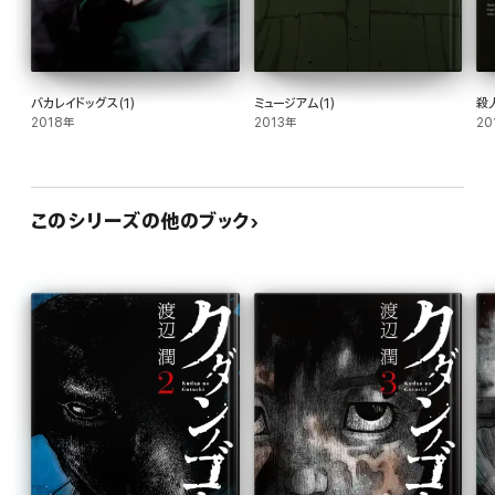
バカレイドッグス(1)
ミュージアム(1)
殺人
2018年
2013年
20
このシリーズの他のブック