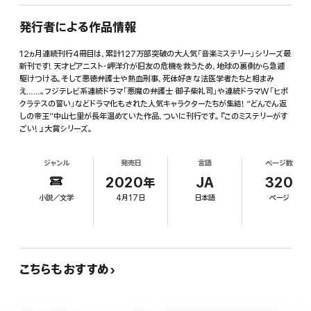
発行者による作品情報
12ヵ月連続刊行4冊目は、累計127万部突破の大人気「音楽ミステリー」シリーズ最
新刊です! 天才ピアニスト・岬洋介が旧友の危機を救うため、地球の裏側から急遽
駆けつける。そして悪徳弁護士や熱血刑事、死体好きな法医学者たちと相まみ
え……。フジテレビ系連続ドラマ「悪魔の弁護士 御子柴礼司」や連続ドラマW「ヒポ
クラテスの誓い」などドラマ化もされた人気キャラクターたちが集結! “どんでん返
しの帝王”中山七里が長年温めていた作品、ついに刊行です。『このミステリーがす
ごい! 』大賞シリーズ。
ジャンル
発売日
言語
ページ数
2020年
JA
320
小説／文学
4月17日
日本語
ページ
こちらもおすすめ