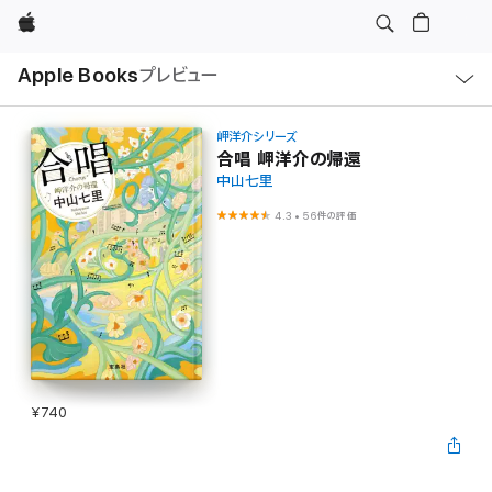
Apple
ロ
Apple Books
プレビュー
ー
カ
ル
ナ
ビ
岬洋介シリーズ
ゲ
合唱 岬洋介の帰還
ー
中山七里
シ
ョ
ン
4.3
•
56件の評価
の
メ
ニ
ュ
ー
を
開
く
¥740