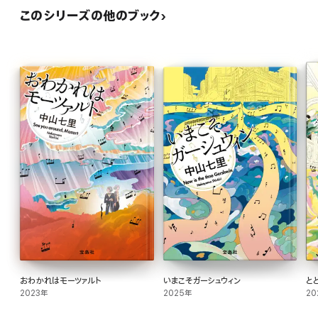
このシリーズの他のブック
おわかれはモーツァルト
いまこそガーシュウィン
と
2023年
2025年
20