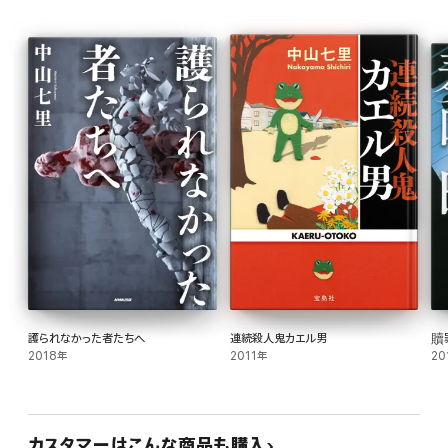
護られなかった者たちへ
連続殺人鬼カエル男
贖
2018年
2011年
20
カスタマーはこんな商品も購入