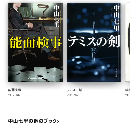
能面検事
テミスの剣
検
2020年
2017年
20
中山七里の他のブック