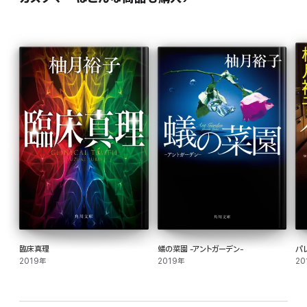
臨床真理
蟻の菜園 ‐アントガーデン‐
パ
2019年
2019年
20